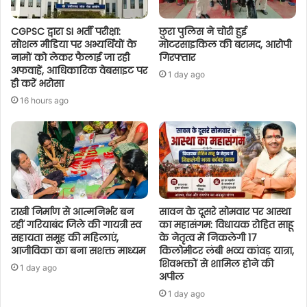
CGPSC द्वारा SI भर्ती परीक्षा:
छुरा पुलिस ने चोरी हुई
सोशल मीडिया पर अभ्यर्थियों के
मोटरसाइकिल की बरामद, आरोपी
नामों को लेकर फैलाई जा रही
गिरफ्तार
अफवाहें, आधिकारिक वेबसाइट पर
1 day ago
ही करें भरोसा
16 hours ago
राखी निर्माण से आत्मनिर्भर बन
सावन के दूसरे सोमवार पर आस्था
रहीं गरियाबंद जिले की गायत्री स्व
का महासंगम: विधायक रोहित साहू
सहायता समूह की महिलाएं,
के नेतृत्व में निकलेगी 17
आजीविका का बना सशक्त माध्यम
किलोमीटर लंबी भव्य कांवड़ यात्रा,
शिवभक्तों से शामिल होने की
1 day ago
अपील
1 day ago