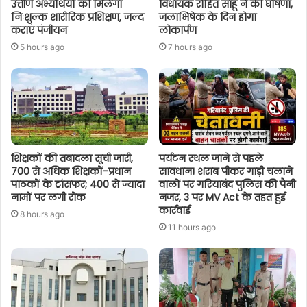
उत्तीर्ण अभ्यर्थियों को मिलेगा
विधायक रोहित साहू ने की घोषणा,
निःशुल्क शारीरिक प्रशिक्षण, जल्द
जलाभिषेक के दिन होगा
कराएं पंजीयन
लोकार्पण
5 hours ago
7 hours ago
शिक्षकों की तबादला सूची जारी,
पर्यटन स्थल जाने से पहले
700 से अधिक शिक्षकों-प्रधान
सावधान! शराब पीकर गाड़ी चलाने
पाठकों के ट्रांसफर; 400 से ज्यादा
वालों पर गरियाबंद पुलिस की पैनी
नामों पर लगी रोक
नजर, 3 पर MV Act के तहत हुई
कार्रवाई
8 hours ago
11 hours ago