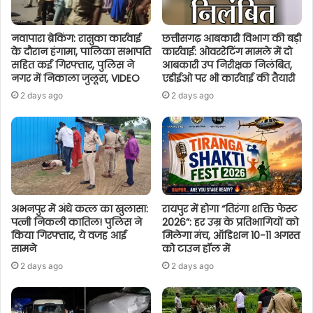
नवापारा ब्रेकिंग: रासुका कार्रवाई
छत्तीसगढ़ आबकारी विभाग की बड़ी
के दौरान हंगामा, पालिका सभापति
कार्रवाई: ओवररेटिंग मामले में दो
सहित कई गिरफ्तार, पुलिस ने
आबकारी उप निरीक्षक निलंबित,
नगर में निकाला जुलूस, VIDEO
एडीईओ पर भी कार्रवाई की तैयारी
2 days ago
2 days ago
अभनपुर में अंधे कत्ल का खुलासा:
रायपुर में होगा “तिरंगा शक्ति फेस्ट
पत्नी निकली कातिल! पुलिस ने
2026”: हर उम्र के प्रतिभागियों को
किया गिरफ्तार, ये वजह आई
मिलेगा मंच, ऑडिशन 10-11 अगस्त
सामने
को टाउन हॉल में
2 days ago
2 days ago