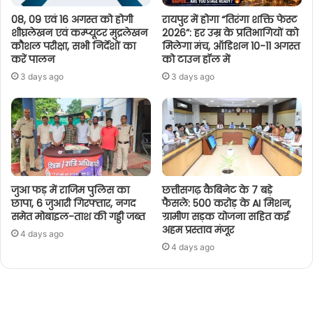
08, 09 एवं 16 अगस्त को होगी
रायपुर में होगा “तिरंगा शक्ति फेस्ट
शीघ्रलेखन एवं कम्प्यूटर मुद्रलेखन
2026”: हर उम्र के प्रतिभागियों को
कौशल परीक्षा, सभी निर्देशों का
मिलेगा मंच, ऑडिशन 10-11 अगस्त
करें पालन
को टाउन हॉल में
3 days ago
3 days ago
जुआ फड़ में राजिम पुलिस का
छत्तीसगढ़ कैबिनेट के 7 बड़े
छापा, 6 जुआरी गिरफ्तार, नगद
फैसले: 500 करोड़ के AI मिशन,
समेत मोबाइल-ताश की गड्डी जब्त
ग्रामीण सड़क योजना सहित कई
अहम प्रस्ताव मंजूर
4 days ago
4 days ago