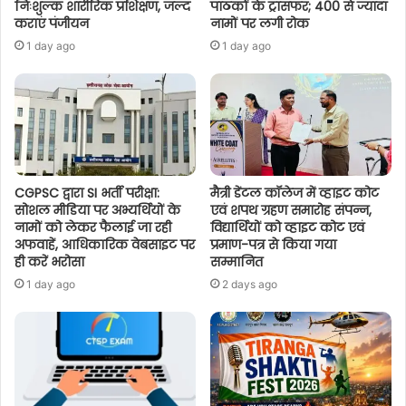
निःशुल्क शारीरिक प्रशिक्षण, जल्द
पाठकों के ट्रांसफर; 400 से ज्यादा
कराएं पंजीयन
नामों पर लगी रोक
1 day ago
1 day ago
CGPSC द्वारा SI भर्ती परीक्षा:
मैत्री डेंटल कॉलेज में व्हाइट कोट
सोशल मीडिया पर अभ्यर्थियों के
एवं शपथ ग्रहण समारोह संपन्न,
नामों को लेकर फैलाई जा रही
विद्यार्थियों को व्हाइट कोट एवं
अफवाहें, आधिकारिक वेबसाइट पर
प्रमाण-पत्र से किया गया
ही करें भरोसा
सम्मानित
1 day ago
2 days ago