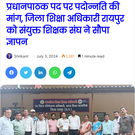
प्रधानपाठक पद पर पदोन्नति की
मांग, जिला शिक्षा अधिकारी रायपुर
को संयुक्त शिक्षक संघ ने सौपा
ज्ञापन
Shrikant
July 3, 2024
1,261
1 minute read
Facebook
Twitter
LinkedIn
WhatsApp
Telegram