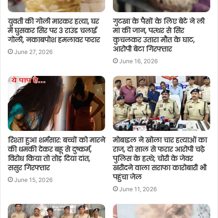
युवती की गोली मारकर हत्या, घर
गुटखा के पैसों के लिए बेटे ने ली
में घुसकर सिर पर 3 राउंड चलाई
मां की जान, पत्थर से सिर
गोली, नकाबपोश हमलावर फरार
कुचलकर उतारा मौत के घाट,
आरोपी बेटा गिरफ्तार
June 27, 2026
June 16, 2026
रिश्ता हुआ शर्मसार: बच्चों को मारने
मोबाइल ने खोला चार हत्याओं का
की धमकी देकर बहू से दुष्कर्म,
राज, दो साल से फरार आरोपी चढ़े
विरोध किया तो तोड़ दिया दांत,
पुलिस के हत्थे; चोरी के जेवर
ससुर गिरफ्तार
खरीदने वाला सराफा कारोबारी भी
पहुंचा जेल
June 15, 2026
June 11, 2026