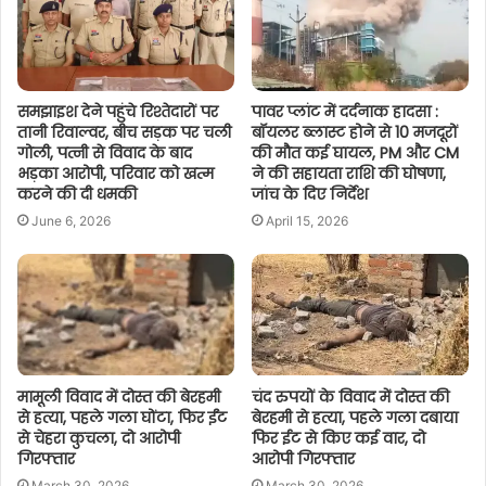
समझाइश देने पहुंचे रिश्तेदारों पर
पावर प्लांट में दर्दनाक हादसा :
तानी रिवाल्वर, बीच सड़क पर चली
बॉयलर ब्लास्ट होने से 10 मजदूरों
गोली, पत्नी से विवाद के बाद
की मौत कई घायल, PM और CM
भड़का आरोपी, परिवार को खत्म
ने की सहायता राशि की घोषणा,
करने की दी धमकी
जांच के दिए निर्देश
June 6, 2026
April 15, 2026
मामूली विवाद में दोस्त की बेरहमी
चंद रुपयों के विवाद में दोस्त की
से हत्या, पहले गला घोंटा, फिर ईंट
बेरहमी से हत्या, पहले गला दबाया
से चेहरा कुचला, दो आरोपी
फिर ईट से किए कई वार, दो
गिरफ्तार
आरोपी गिरफ्तार
March 30, 2026
March 30, 2026