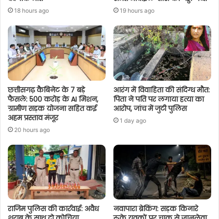
18 hours ago
19 hours ago
छत्तीसगढ़ कैबिनेट के 7 बड़े
आरंग में विवाहिता की संदिग्ध मौत:
फैसले: 500 करोड़ के AI मिशन,
पिता ने पति पर लगाया हत्या का
ग्रामीण सड़क योजना सहित कई
आरोप, जांच में जुटी पुलिस
अहम प्रस्ताव मंजूर
1 day ago
20 hours ago
राजिम पुलिस की कार्रवाई: अवैध
नवापारा ब्रेकिंग: सड़क किनारे
शराब के साथ दो कोचिया
रुके युवकों पर चाकू से जानलेवा