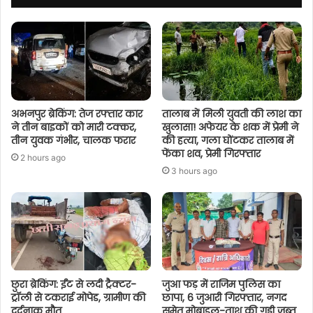
अभनपुर ब्रेकिंग: तेज रफ्तार कार
तालाब में मिली युवती की लाश का
ने तीन बाइकों को मारी टक्कर,
खुलासा! अफेयर के शक में प्रेमी ने
तीन युवक गंभीर, चालक फरार
की हत्या, गला घोंटकर तालाब में
फेंका शव, प्रेमी गिरफ्तार
2 hours ago
3 hours ago
छुरा ब्रेकिंग: ईंट से लदी ट्रैक्टर-
जुआ फड़ में राजिम पुलिस का
ट्रॉली से टकराई मोपेड, ग्रामीण की
छापा, 6 जुआरी गिरफ्तार, नगद
दर्दनाक मौत
समेत मोबाइल-ताश की गड्डी जब्त