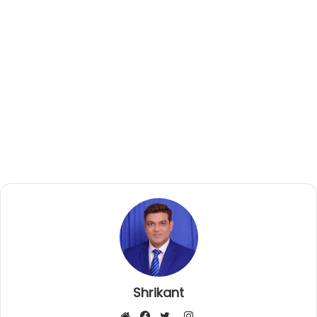
Shrikant
I