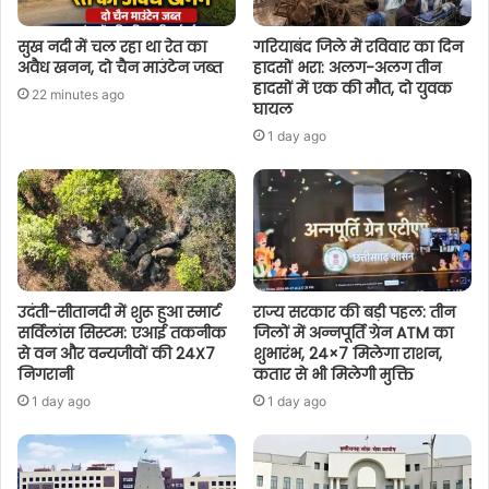
सुख नदी में चल रहा था रेत का
गरियाबंद जिले में रविवार का दिन
अवैध खनन, दो चैन माउंटेन जब्त
हादसों भरा: अलग-अलग तीन
हादसों में एक की मौत, दो युवक
22 minutes ago
घायल
1 day ago
उदंती-सीतानदी में शुरू हुआ स्मार्ट
राज्य सरकार की बड़ी पहल: तीन
सर्विलांस सिस्टम: एआई तकनीक
जिलों में अन्नपूर्ति ग्रेन ATM का
से वन और वन्यजीवों की 24X7
शुभारंभ, 24×7 मिलेगा राशन,
निगरानी
कतार से भी मिलेगी मुक्ति
1 day ago
1 day ago