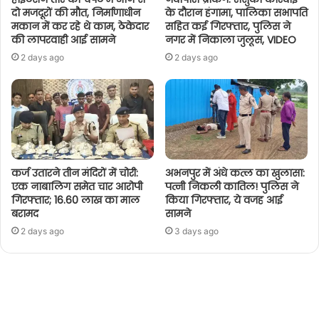
दो मजदूरों की मौत, निर्माणाधीन
के दौरान हंगामा, पालिका सभापति
मकान में कर रहे थे काम, ठेकेदार
सहित कई गिरफ्तार, पुलिस ने
की लापरवाही आई सामने
नगर में निकाला जुलूस, VIDEO
2 days ago
2 days ago
कर्ज उतारने तीन मंदिरों में चोरी:
अभनपुर में अंधे कत्ल का खुलासा:
एक नाबालिग समेत चार आरोपी
पत्नी निकली कातिल! पुलिस ने
गिरफ्तार; 16.60 लाख का माल
किया गिरफ्तार, ये वजह आई
बरामद
सामने
2 days ago
3 days ago