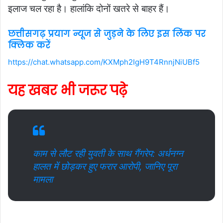
इलाज चल रहा है। हालांकि दोनों खतरे से बाहर हैं।
छत्तीसगढ़ प्रयाग न्यूज से जुड़ने के लिए इस लिंक पर
क्लिक करें
https://chat.whatsapp.com/KXMph2IgH9T4RnnjNiUBf5
यह खबर भी जरूर पढ़े
काम से लौट रही युवती के साथ गैंगरेप: अर्धनग्न
हालत में छोड़कर हुए फरार आरोपी, जानिए पूरा
मामला