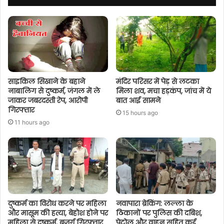
साइकिल सिखाने के बहाने
मंदिर परिसर में पेड़ से लटका
नाबालिग से दुष्कर्म, जंगल में ले
मिला शव, मचा हड़कंप, जांच में ये
जाकर जबरदस्ती रेप, आरोपी
बात आई सामने
गिरफ्तार
15 hours ago
11 hours ago
दुष्कर्म का विरोध करने पर महिला
नवापारा ब्रेकिंग: लल्ला के
और मासूम की हत्या, बेहोश होने पर
ठिकानों पर पुलिस की दबिश,
महिला से दुष्कर्म, बुजुर्ग गिरफ्तार
पेट्रोल और वाहन सहित कई