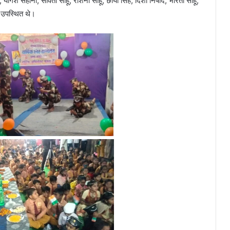
गन, योगेश सहानी, सविता साहू, रोशनी साहू, छाया सिंह, दिशा निषाद, भारती साहू,
िक उपस्थित थे।