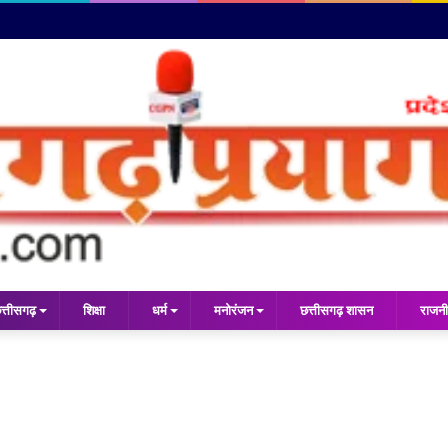
त्तीसगढ़
शिक्षा
धर्म
मनोरंजन
छत्तीसगढ़ शासन
राजनी