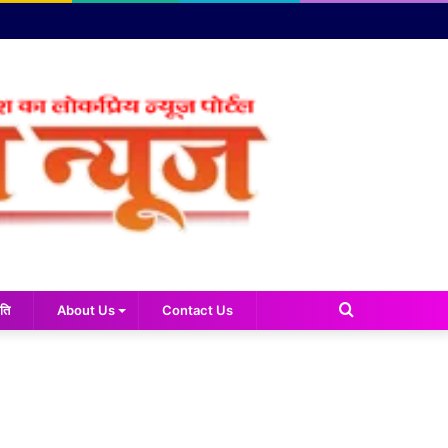
Search
ति
About Us
Contact Us
for