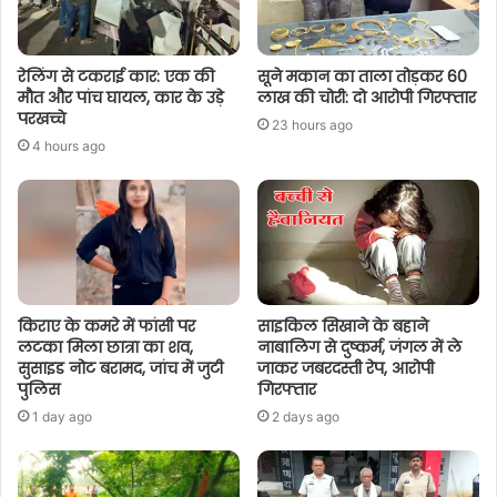
रेलिंग से टकराई कार: एक की
सूने मकान का ताला तोड़कर 60
मौत और पांच घायल, कार के उड़े
लाख की चोरी: दो आरोपी गिरफ्तार
परखच्चे
23 hours ago
4 hours ago
किराए के कमरे में फांसी पर
साइकिल सिखाने के बहाने
लटका मिला छात्रा का शव,
नाबालिग से दुष्कर्म, जंगल में ले
सुसाइड नोट बरामद, जांच में जुटी
जाकर जबरदस्ती रेप, आरोपी
पुलिस
गिरफ्तार
1 day ago
2 days ago