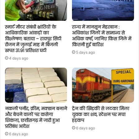
स्मार्ट मीटर संबंधी भ्रांतियों के
राज्य में मानसून मेहरबान :
आधिकारिक आंकड़ों का
अधिकांश जिलों में सामान्य से
विश्लेषण: बताया – रायपुर सिटी
अधिक वर्षा, जानिए किस जिले में
रीजन में जुलाई माह में बिजली
कितनी हुई बारिश
खपत 31.91 प्रतिशत घटी
5 days ago
4 days ago
नकली पनीर, क्रीम, मक्खन बनाने
ट्रेन की खिड़की से लटका मिला
और बेचने वालों पर कसेगा
युवक का शव, स्टेशन पर मचा
शिकंजा, छत्तीसगढ़ में जारी हुआ
हड़कंप
प्रतिबंध आदेश
6 days ago
6 days ago