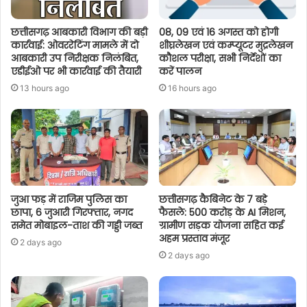
छत्तीसगढ़ आबकारी विभाग की बड़ी
08, 09 एवं 16 अगस्त को होगी
कार्रवाई: ओवररेटिंग मामले में दो
शीघ्रलेखन एवं कम्प्यूटर मुद्रलेखन
आबकारी उप निरीक्षक निलंबित,
कौशल परीक्षा, सभी निर्देशों का
एडीईओ पर भी कार्रवाई की तैयारी
करें पालन
13 hours ago
16 hours ago
जुआ फड़ में राजिम पुलिस का
छत्तीसगढ़ कैबिनेट के 7 बड़े
छापा, 6 जुआरी गिरफ्तार, नगद
फैसले: 500 करोड़ के AI मिशन,
समेत मोबाइल-ताश की गड्डी जब्त
ग्रामीण सड़क योजना सहित कई
अहम प्रस्ताव मंजूर
2 days ago
2 days ago