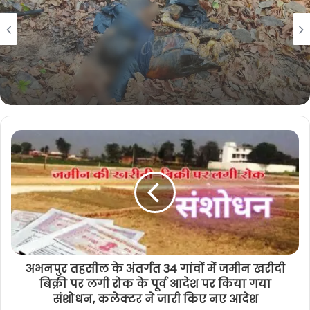
i
b
t
g
अपराध
t
o
e
r
April 16, 2026
e
o
r
a
राजिम ब्रेकिंग : जंगल में मिला लापता युवक
k
m
का शव, इस बात की आशंका, पुलिस जुटी जांच
में
अभनपुर तहसील के अंतर्गत 34 गांवों में जमीन खरीदी
बिक्री पर लगी रोक के पूर्व आदेश पर किया गया
संशोधन, कलेक्टर ने जारी किए नए आदेश