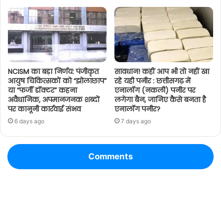
NCISM का बड़ा निर्णय: पंजीकृत
सावधान! कहीं आप भी तो नहीं खा
आयुष चिकित्सकों को “झोलाछाप”
रहे यही पनीर : छत्तीसगढ़ में
या “फर्जी डॉक्टर” कहना
एनालॉग (नकली) पनीर पर
अवैधानिक, अपमानजनक शब्दों
लगेगा बैन, जानिए कैसे बनता है
पर कानूनी कार्रवाई संभव
एनालॉग पनीर?
6 days ago
7 days ago
Comments