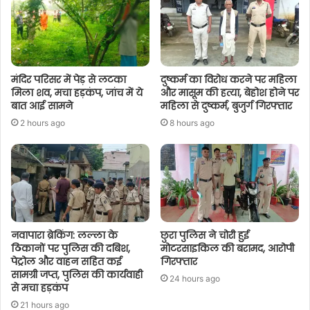
मंदिर परिसर में पेड़ से लटका
दुष्कर्म का विरोध करने पर महिला
मिला शव, मचा हड़कंप, जांच में ये
और मासूम की हत्या, बेहोश होने पर
बात आई सामने
महिला से दुष्कर्म, बुजुर्ग गिरफ्तार
2 hours ago
8 hours ago
नवापारा ब्रेकिंग: लल्ला के
छुरा पुलिस ने चोरी हुई
ठिकानों पर पुलिस की दबिश,
मोटरसाइकिल की बरामद, आरोपी
पेट्रोल और वाहन सहित कई
गिरफ्तार
सामग्री जप्त, पुलिस की कार्यवाही
24 hours ago
से मचा हड़कंप
21 hours ago