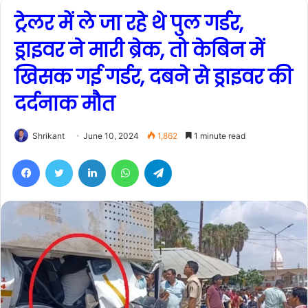
ट्रेलर में ले जा रहे थे पुल गर्डर,
ड्राइवर ने मारी ब्रेक, तो केबिन में
खिसक गई गर्डर, दबने से ड्राइवर की
दर्दनाक मौत
Shrikant
June 10, 2024
1,862
1 minute read
Facebook
Twitter
LinkedIn
WhatsApp
Telegram