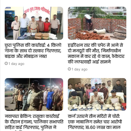
छुरा पुलिस की कार्रवाई: 4 किलो
हाईटेंशन तार की चपेट में आने से
गांजा के साथ दो तस्कर गिरफ्तार,
दो मजदूरों की मौत, निर्माणाधीन
बाइक और मोबाइल जब्त
मकान में कर रहे थे काम, ठेकेदार
की लापरवाही आई सामने
1 day ago
1 day ago
नवापारा ब्रेकिंग: रासुका कार्रवाई
कर्ज उतारने तीन मंदिरों में चोरी:
के दौरान हंगामा, पालिका सभापति
एक नाबालिग समेत चार आरोपी
सहित कई गिरफ्तार, पुलिस ने
गिरफ्तार; 16.60 लाख का माल