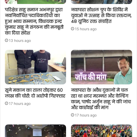
परिक्षेत्र साहू समाज अभनपुर द्वारा
नवापारा सोशल ग्रुप के शिविर में
नवनिर्वाचित पदाधिकारियों का
युवाओं ने उत्साह से किया रक्तदान,
हुआ भव्य सम्मान, विधायक इन्द्र
48 यूनिट रक्त संग्रहित
कुमार साहू ने संगठन की मजबूती
15 hours ago
का दिया संदेश
13 hours ago
सूने मकान का ताला तोड़कर 60
नवापारा के अवैध दुकानों में चल
लाख की चोरी: दो आरोपी गिरफ्तार
रहा था शटर मरम्मत और वेल्डिंग
काम, पार्षद अर्जुन साहू ने की जांच
17 hours ago
और कार्रवाई की मांग
17 hours ago