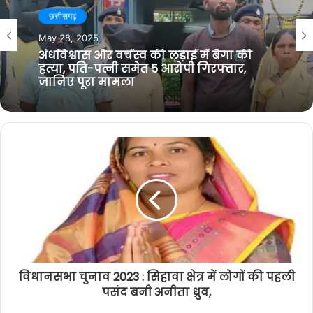
i
b
t
g
t
o
e
r
छत्तीसगढ़
धमतरी
e
o
r
a
May 28, 2025
k
m
September 20, 2025
कार्यशाला का सफल आयोजन: 60 उद्यमियों के
अंधविश्वास और वर्चस्व की लड़ाई में बैगा की
लिए ऑनलाइन ऋण प्रकरण तैयार
हत्या, पति-पत्नी समेत 5 आरोपी गिरफ्तार,
जानिए पूरा मामला
विधानसभा चुनाव 2023 : सिहावा क्षेत्र में लोगों की पहली
पसंद बनी अनीता ध्रुव,