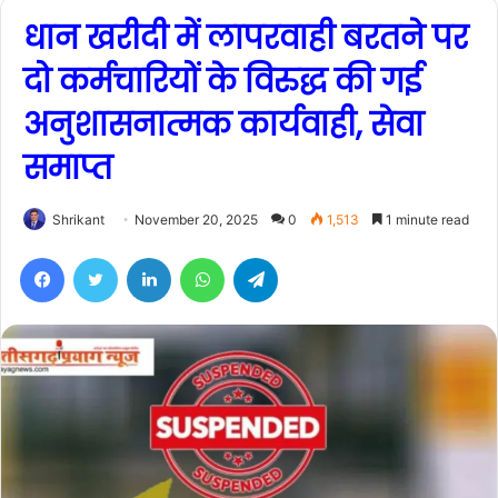
धान खरीदी में लापरवाही बरतने पर
दो कर्मचारियों के विरुद्ध की गई
अनुशासनात्मक कार्यवाही, सेवा
समाप्त
Shrikant
November 20, 2025
0
1,513
1 minute read
Facebook
Twitter
LinkedIn
WhatsApp
Telegram