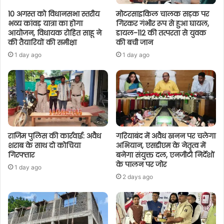
10 अगस्त को विधानसभा स्तरीय
मोटरसाइकिल चालक सड़क पर
भव्य कांवड़ यात्रा का होगा
गिरकर गंभीर रूप से हुआ घायल,
आयोजन, विधायक रोहित साहू ने
डायल-112 की तत्परता से युवक
की तैयारियों की समीक्षा
की बची जान
1 day ago
1 day ago
राजिम पुलिस की कार्रवाई: अवैध
गरियाबंद में अवैध खनन पर चलेगा
शराब के साथ दो कोचिया
अभियान, एसडीएम के नेतृत्व में
गिरफ्तार
बनेगा संयुक्त दल, एनजीटी निर्देशों
के पालन पर जोर
1 day ago
2 days ago