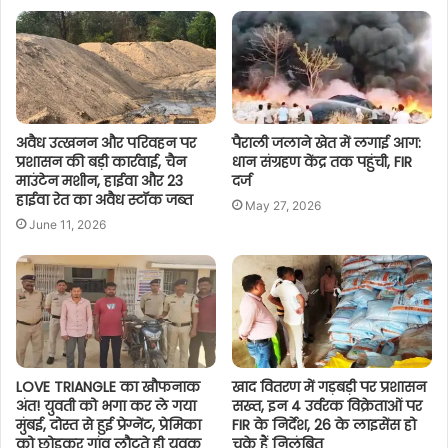
अवैध उत्खनन और परिवहन पर
पैराली जलाने खेत में लगाई आग:
प्रशासन की बड़ी कार्रवाई, चैन
धान संग्रहण केंद्र तक पहुंची, FIR
माउंटेन मशीन, हाईवा और 23
दर्ज
हाईवा रेत का अवैध स्टॉक जब्त
May 27, 2026
June 11, 2026
LOVE TRIANGLE का खौफनाक
खाद वितरण में गड़बड़ी पर प्रशासन
अंत! युवती को भगा कर ले गया
सख्त, इन 4 उर्वरक विक्रेताओं पर
मुंबई, दोस्त से हुई प्रेग्नेंट, प्रेमिका
FIR के निर्देश, 26 के लाइसेंस हो
को छोड़कर गांव लौटते ही युवक
चुके हैं निलंबित