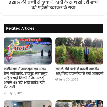
3 साल की बच्ची से दुष्कर्म : दादी के साथ सो रही बच्ची
को पड़ोसी उठाकर ले गया
Related Articles
छत्तीसगढ़ में मानसून का असर
करेले की खेती ने बदली तकदीर,
तेज: गरियाबंद, रायपुर, महासमुंद
आधुनिक तकनीक से बढ़ी आमदनी
सहित कई जिलों में रेड अलर्ट;
June 30, 2026
अगले 48 घंटे भारी बारिश की
चेतावनी
July 5, 2026