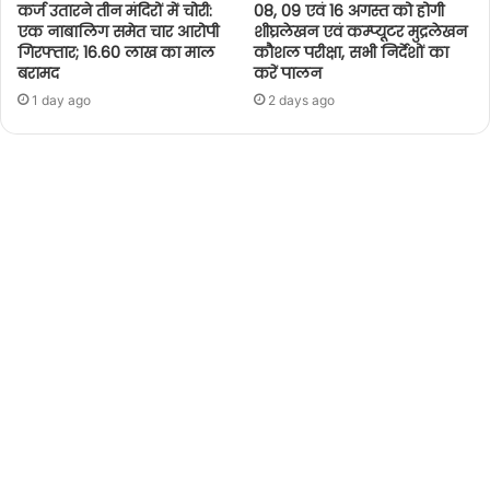
कर्ज उतारने तीन मंदिरों में चोरी:
08, 09 एवं 16 अगस्त को होगी
एक नाबालिग समेत चार आरोपी
शीघ्रलेखन एवं कम्प्यूटर मुद्रलेखन
गिरफ्तार; 16.60 लाख का माल
कौशल परीक्षा, सभी निर्देशों का
बरामद
करें पालन
1 day ago
2 days ago