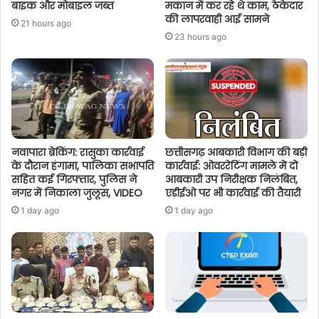
बाइक और मोबाइल जब्त
मकान में कर रहे थे काम, ठेकेदार
की लापरवाही आई सामने
21 hours ago
23 hours ago
नवापारा ब्रेकिंग: रासुका कार्रवाई
छत्तीसगढ़ आबकारी विभाग की बड़ी
के दौरान हंगामा, पालिका सभापति
कार्रवाई: ओवररेटिंग मामले में दो
सहित कई गिरफ्तार, पुलिस ने
आबकारी उप निरीक्षक निलंबित,
नगर में निकाला जुलूस, VIDEO
एडीईओ पर भी कार्रवाई की तैयारी
1 day ago
1 day ago