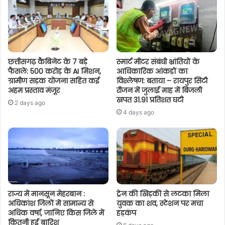
छत्तीसगढ़ कैबिनेट के 7 बड़े
स्मार्ट मीटर संबंधी भ्रांतियों के
फैसले: 500 करोड़ के AI मिशन,
आधिकारिक आंकड़ों का
ग्रामीण सड़क योजना सहित कई
विश्लेषण: बताया – रायपुर सिटी
अहम प्रस्ताव मंजूर
रीजन में जुलाई माह में बिजली
खपत 31.91 प्रतिशत घटी
2 days ago
4 days ago
राज्य में मानसून मेहरबान :
ट्रेन की खिड़की से लटका मिला
अधिकांश जिलों में सामान्य से
युवक का शव, स्टेशन पर मचा
अधिक वर्षा, जानिए किस जिले में
हड़कंप
कितनी हुई बारिश