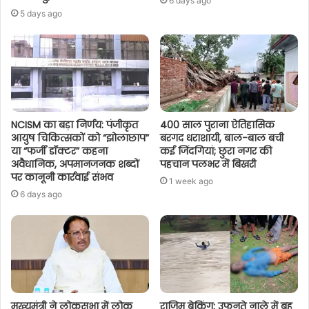
6 days ago
5 days ago
NCISM का बड़ा निर्णय: पंजीकृत
400 साल पुराना ऐतिहासिक
आयुष चिकित्सकों को “झोलाछाप”
बरगद धराशायी, बाल-बाल बची
या “फर्जी डॉक्टर” कहना
कई जिंदगियां; छुरा नगर की
अवैधानिक, अपमानजनक शब्दों
पहचान पलभर में बिखरी
पर कानूनी कार्रवाई संभव
1 week ago
6 days ago
मुख्यमंत्री ने लोकसभा में लोक
राजिम ब्रेकिंग: उफनते नाले में बह