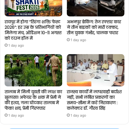
रायपुर में होगा “तिरंगा शक्ति फेस्ट
अभनपुर ब्रेकिंग: तेज रफ्तार कार
2026”: हर उम्र के प्रतिभागियों को
ने तीन बाइकों को मारी टक्कर,
मिलेगा मंच, ऑडिशन 10-11 अगस्त
तीन युवक गंभीर, चालक फरार
को टाउन हॉल में
1 day ago
1 day ago
तालाब में मिली युवती की लाश का
राजस्व कार्यों में लापरवाही बर्दाश्त
खुलासा! अफेयर के शक में प्रेमी ने
नहीं, सभी लंबित प्रकरणों का
की हत्या, गला घोंटकर तालाब में
समय-सीमा में करें निराकरण :
फेंका शव, प्रेमी गिरफ्तार
कलेक्टर डॉ. गौरव सिंह
1 day ago
1 day ago