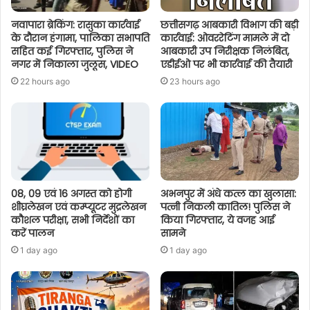
नवापारा ब्रेकिंग: रासुका कार्रवाई
छत्तीसगढ़ आबकारी विभाग की बड़ी
के दौरान हंगामा, पालिका सभापति
कार्रवाई: ओवररेटिंग मामले में दो
सहित कई गिरफ्तार, पुलिस ने
आबकारी उप निरीक्षक निलंबित,
नगर में निकाला जुलूस, VIDEO
एडीईओ पर भी कार्रवाई की तैयारी
22 hours ago
23 hours ago
08, 09 एवं 16 अगस्त को होगी
अभनपुर में अंधे कत्ल का खुलासा:
शीघ्रलेखन एवं कम्प्यूटर मुद्रलेखन
पत्नी निकली कातिल! पुलिस ने
कौशल परीक्षा, सभी निर्देशों का
किया गिरफ्तार, ये वजह आई
करें पालन
सामने
1 day ago
1 day ago