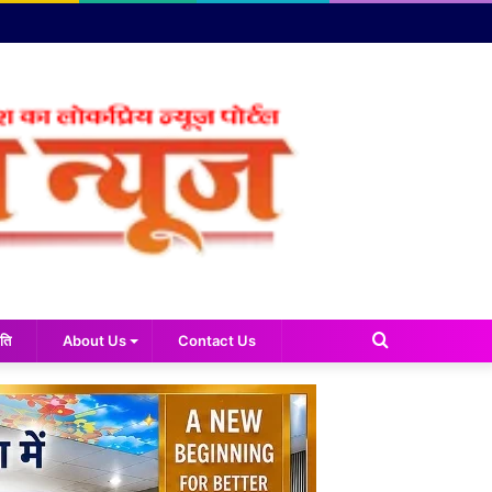
Search
ति
About Us
Contact Us
for