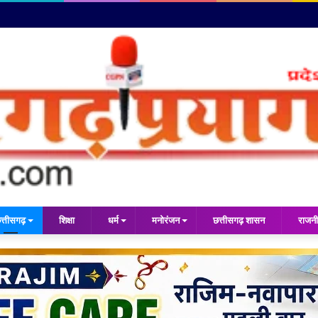
त्तीसगढ़
शिक्षा
धर्म
मनोरंजन
छत्तीसगढ़ शासन
राजनी