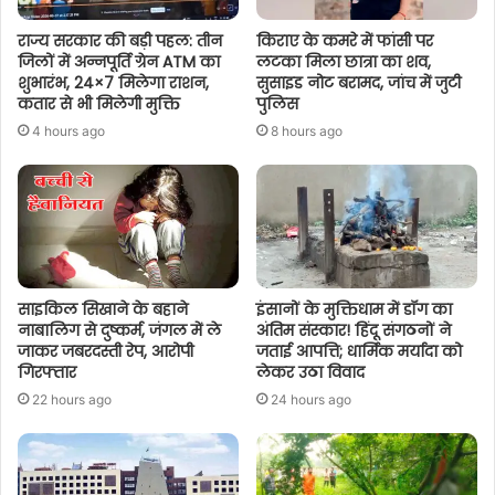
राज्य सरकार की बड़ी पहल: तीन
किराए के कमरे में फांसी पर
जिलों में अन्नपूर्ति ग्रेन ATM का
लटका मिला छात्रा का शव,
शुभारंभ, 24×7 मिलेगा राशन,
सुसाइड नोट बरामद, जांच में जुटी
कतार से भी मिलेगी मुक्ति
पुलिस
4 hours ago
8 hours ago
साइकिल सिखाने के बहाने
इंसानों के मुक्तिधाम में डॉग का
नाबालिग से दुष्कर्म, जंगल में ले
अंतिम संस्कार! हिंदू संगठनों ने
जाकर जबरदस्ती रेप, आरोपी
जताई आपत्ति; धार्मिक मर्यादा को
गिरफ्तार
लेकर उठा विवाद
22 hours ago
24 hours ago