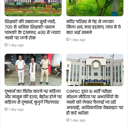
शिक्षकों की तबादला सूची जारी,
मंदिर परिसर में पेड़ से लटका
700 से अधिक शिक्षकों-प्रधान
मिला शव, मचा हड़कंप, जांच में ये
पाठकों के ट्रांसफर; 400 से ज्यादा
बात आई सामने
नामों पर लगी रोक
1 day ago
1 day ago
दुष्कर्म का विरोध करने पर महिला
CGPSC द्वारा SI भर्ती परीक्षा:
और मासूम की हत्या, बेहोश होने पर
सोशल मीडिया पर अभ्यर्थियों के
महिला से दुष्कर्म, बुजुर्ग गिरफ्तार
नामों को लेकर फैलाई जा रही
अफवाहें, आधिकारिक वेबसाइट पर
1 day ago
ही करें भरोसा
1 day ago