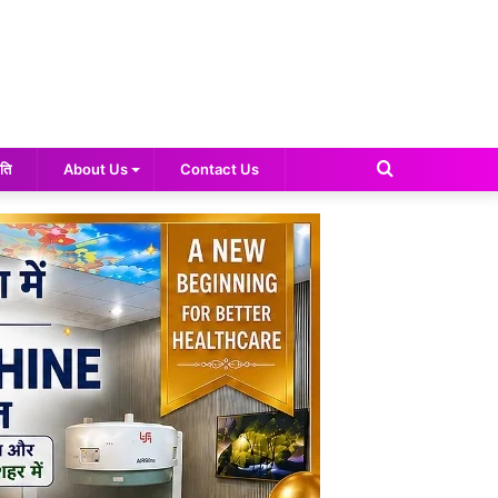
Search
ति
About Us
Contact Us
for