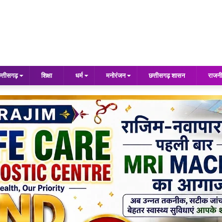
त्तीसगढ़
शिक्षा
धर्म
मनोरंजन
छत्तीसगढ़ शासन
राजनी