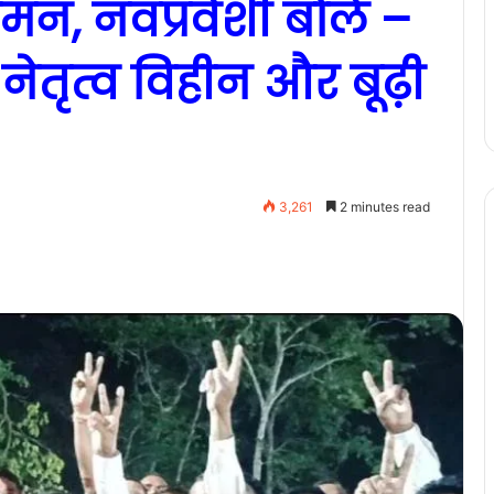
मन, नवप्रवेशी बोले –
े नेतृत्व विहीन और बूढ़ी
3,261
2 minutes read