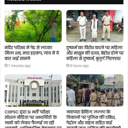
मंदिर परिसर में पेड़ से लटका
दुष्कर्म का विरोध करने पर महिला
मिला शव, मचा हड़कंप, जांच में ये
और मासूम की हत्या, बेहोश होने पर
बात आई सामने
महिला से दुष्कर्म, बुजुर्ग गिरफ्तार
7 minutes ago
6 hours ago
CGPSC द्वारा SI भर्ती परीक्षा:
नवापारा ब्रेकिंग: लल्ला के
सोशल मीडिया पर अभ्यर्थियों के
ठिकानों पर पुलिस की दबिश,
नामों को लेकर फैलाई जा रही
पेट्रोल और वाहन सहित कई