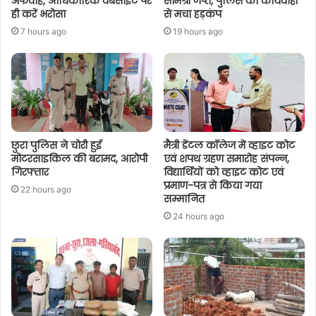
अफवाहें, आधिकारिक वेबसाइट पर
सामग्री जप्त, पुलिस की कार्यवाही
ही करें भरोसा
से मचा हड़कंप
7 hours ago
19 hours ago
छुरा पुलिस ने चोरी हुई
मैत्री डेंटल कॉलेज में व्हाइट कोट
मोटरसाइकिल की बरामद, आरोपी
एवं शपथ ग्रहण समारोह संपन्न,
गिरफ्तार
विद्यार्थियों को व्हाइट कोट एवं
प्रमाण-पत्र से किया गया
22 hours ago
सम्मानित
24 hours ago