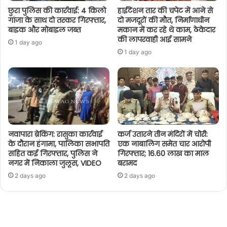
छुरा पुलिस की कार्रवाई: 4 किलो
हाईटेंशन तार की चपेट में आने से
गांजा के साथ दो तस्कर गिरफ्तार,
दो मजदूरों की मौत, निर्माणाधीन
बाइक और मोबाइल जब्त
मकान में कर रहे थे काम, ठेकेदार
की लापरवाही आई सामने
1 day ago
1 day ago
नवापारा ब्रेकिंग: रासुका कार्रवाई
कर्ज उतारने तीन मंदिरों में चोरी:
के दौरान हंगामा, पालिका सभापति
एक नाबालिग समेत चार आरोपी
सहित कई गिरफ्तार, पुलिस ने
गिरफ्तार; 16.60 लाख का माल
नगर में निकाला जुलूस, VIDEO
बरामद
2 days ago
2 days ago