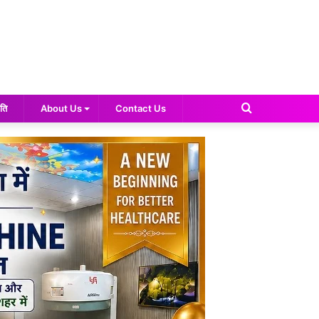
Search
ति
About Us
Contact Us
for