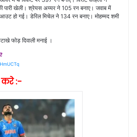
की पारी खेली। श्रेयस अय्यर ने 105 रन बनाए। जवाब में
लआउट हो गई। डेरिल मिचेल ने 134 रन बनाए। मोहम्मद शमी
 फटाखे फोड़ दिवाली मनाई ।
ें
bUHmUCTq
करे :-