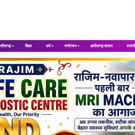
त्तीसगढ़
शिक्षा
धर्म
मनोरंजन
छत्तीसगढ़ शासन
राजनी