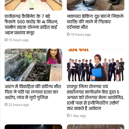
छत्तीसगढ़ कैबिनेट के 7 बड़े
नवापारा ब्रेकिंग: दूध बांटने निकले
फैसले: 500 करोड़ के AI मिशन,
व्यक्ति की नाले में गिरकर
ग्रामीण सड़क योजना सहित कई
दर्दनाक मौत
अहम प्रस्ताव मंजूर
16 hours ago
15 hours ago
आरंग में विवाहिता की संदिग्ध मौत:
रायपुर जिला रोजगार एवं
पिता ने पति पर लगाया हत्या का
स्वरोजगार मार्गदर्शन केंद्र द्वारा 5
आरोप, जांच में जुटी पुलिस
अगस्त को रोजगार मेला आयोजित,
10वीं पास से इंजीनियरिंग उत्तीर्ण
22 hours ago
कर सकते है आवेदन
1 day ago