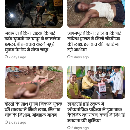
नवापारा ब्रेकिंग: सड़क किनारे
अभनपुर ब्रेकिंग : तालाब किनारे
रुके युवकों पर चाकू से जानलेवा
संदिग्ध हालत में मिली चौकीदार
हमला, बीच-बचाव करने पहुंचे
की लाश, इस बात की जताई जा
युवक के पेट में घोंपा चाकू
रही आशंका
2 days ago
2 days ago
दोस्तों के साथ घूमने निकले युवक
खमतराई हाई स्कूल में
की तालाब में मिली लाश, सिर पर
लोकतांत्रिक प्रक्रिया से हुआ बाल
चोट के निशान, मोबाइल गायब
कैबिनेट का गठन, बच्चों ने निभाई
मतदाता की भूमिका
2 days ago
2 days ago