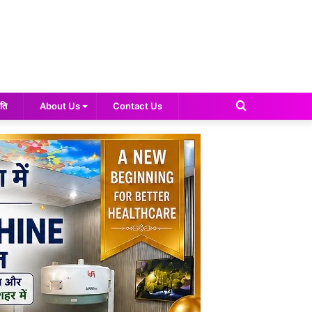
Search
ति
About Us
Contact Us
for