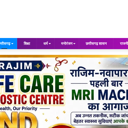
त्तीसगढ़
शिक्षा
धर्म
मनोरंजन
छत्तीसगढ़ शासन
राजनी