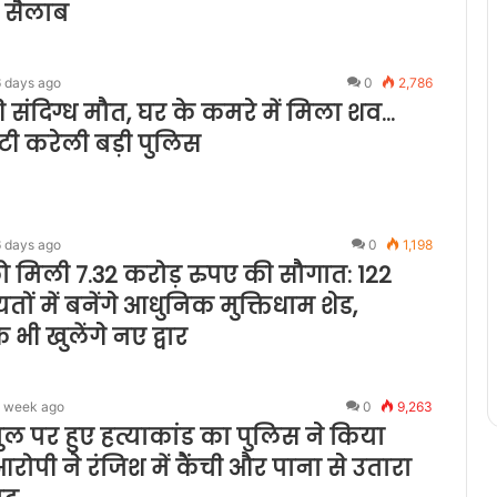
 सैलाब
6 days ago
0
2,786
संदिग्ध मौत, घर के कमरे में मिला शव…
जुटी करेली बड़ी पुलिस
6 days ago
0
1,198
 मिली 7.32 करोड़ रुपए की सौगात: 122
यतों में बनेंगे आधुनिक मुक्तिधाम शेड,
भी खुलेंगे नए द्वार
1 week ago
0
9,263
ुल पर हुए हत्याकांड का पुलिस ने किया
रोपी ने रंजिश में कैंची और पाना से उतारा