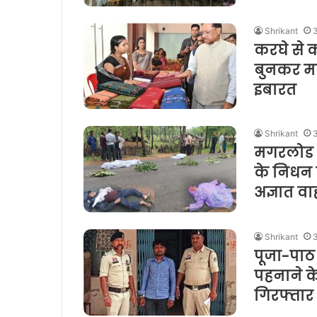
Shrikant
करघे से 
बुनकर मह
इबारत
Shrikant
मगरलोड मे
के निधन 
अज्ञात व
Shrikant
पूजा-पाठ
पहनाने क
गिरफ्तार