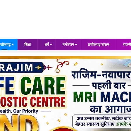
त्तीसगढ़
शिक्षा
धर्म
मनोरंजन
छत्तीसगढ़ शासन
राजनी