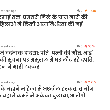
3 weeks ago
0
1,549
कमाई तक: धमतरी जिले के ग्राम नारी की
िलाओं ने लिखी आत्मनिर्भरता की नई
3 weeks ago
0
5,134
ं दर्दनाक हादसा: पति-पत्नी की मौत, भाई
की सूचना पर ससुराल से घर लौट रहे दंपति,
ाहन ने मारी टक्कर
3 weeks ago
0
2,710
 के बहाने महिला से अश्लील हरकत, ताबीज
े बहाने कमरे में अकेला बुलाया, आरोपी