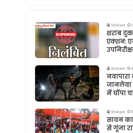
Shrikant
1
शराब दुक
एक्शन: ए
उपनिरीक्
Shrikant
नवापारा ब
जानलेवा 
में घोंपा 
Shrikant
सावन का
से गूंजा 