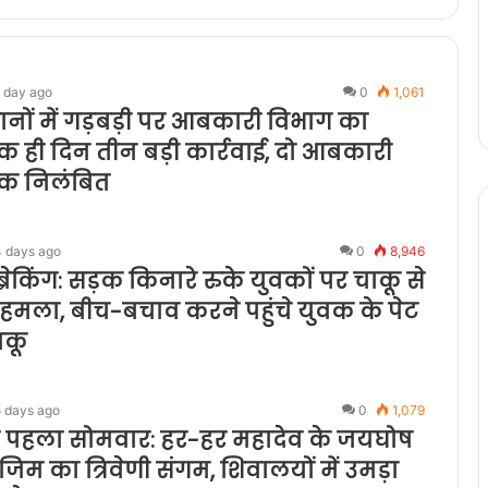
 day ago
0
1,061
ानों में गड़बड़ी पर आबकारी विभाग का
क ही दिन तीन बड़ी कार्रवाई, दो आबकारी
षक निलंबित
4 days ago
0
8,946
्रेकिंग: सड़क किनारे रुके युवकों पर चाकू से
हमला, बीच-बचाव करने पहुंचे युवक के पेट
चाकू
5 days ago
0
1,079
 पहला सोमवार: हर-हर महादेव के जयघोष
राजिम का त्रिवेणी संगम, शिवालयों में उमड़ा