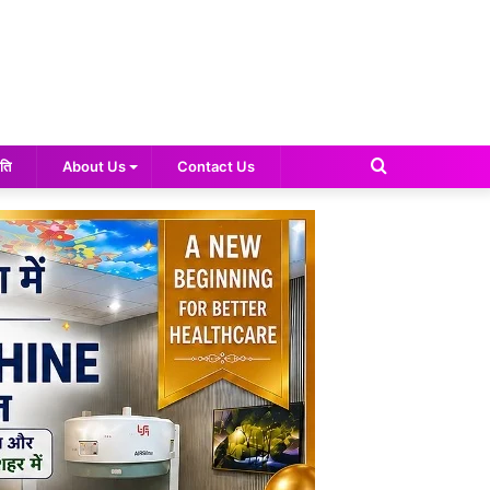
Search
ति
About Us
Contact Us
for