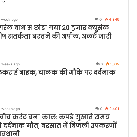
ाट
1 week ago
0
4,349
गंगरेल बांध से छोड़ा गया 20 हजार क्यूसेक
शेष सतर्कता बरतने की अपील, अलर्ट जारी
2 weeks ago
0
1,639
े टकराई बाइक, चालक की मौके पर दर्दनाक
2 weeks ago
0
2,401
 बीच करंट बना काल: कपड़े सुखाते समय
 दर्दनाक मौत, बरसात में बिजली उपकरणों
सावधानी