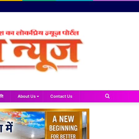
Search
ति
About Us
Contact Us
for