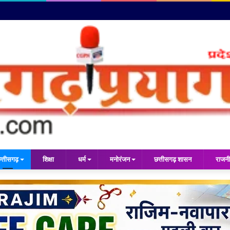
त्तीसगढ़
शिक्षा
धर्म
मनोरंजन
छत्तीसगढ़ शासन
राजनी