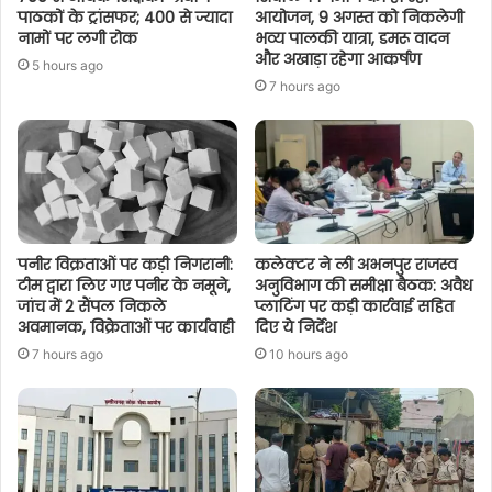
पाठकों के ट्रांसफर; 400 से ज्यादा
आयोजन, 9 अगस्त को निकलेगी
नामों पर लगी रोक
भव्य पालकी यात्रा, डमरू वादन
और अखाड़ा रहेगा आकर्षण
5 hours ago
7 hours ago
पनीर विक्रताओं पर कड़ी निगरानी:
कलेक्टर ने ली अभनपुर राजस्व
टीम द्वारा लिए गए पनीर के नमूने,
अनुविभाग की समीक्षा बैठक: अवैध
जांच में 2 सैंपल निकले
प्लाटिंग पर कड़ी कार्रवाई सहित
अवमानक, विक्रेताओं पर कार्यवाही
दिए ये निर्देश
7 hours ago
10 hours ago