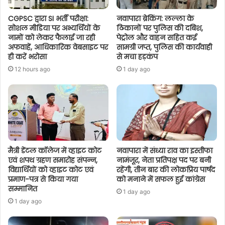
CGPSC द्वारा SI भर्ती परीक्षा:
नवापारा ब्रेकिंग: लल्ला के
सोशल मीडिया पर अभ्यर्थियों के
ठिकानों पर पुलिस की दबिश,
नामों को लेकर फैलाई जा रही
पेट्रोल और वाहन सहित कई
अफवाहें, आधिकारिक वेबसाइट पर
सामग्री जप्त, पुलिस की कार्यवाही
ही करें भरोसा
से मचा हड़कंप
12 hours ago
1 day ago
मैत्री डेंटल कॉलेज में व्हाइट कोट
नवापारा में संध्या राव का इस्तीफा
एवं शपथ ग्रहण समारोह संपन्न,
नामंजूर, नेता प्रतिपक्ष पद पर बनी
विद्यार्थियों को व्हाइट कोट एवं
रहेंगी, तीन बार की लोकप्रिय पार्षद
प्रमाण-पत्र से किया गया
को मनाने में सफल हुई कांग्रेस
सम्मानित
1 day ago
1 day ago