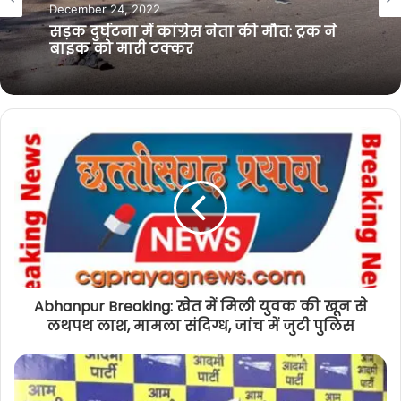
April 26, 2023
e
o
r
a
अपराध
k
m
बड़ी खबर : आम आदमी पार्टी ने किया प्रदेश
December 24, 2022
कार्यकारिणी की घोषणा, जानिए किसे मिली
जिम्मेदारी
सड़क दुर्घटना में कांग्रेस नेता की मौत: ट्रक ने
बाइक को मारी टक्कर
Abhanpur Breaking: खेत में मिली युवक की खून से
लथपथ लाश, मामला संदिग्ध, जांच में जुटी पुलिस