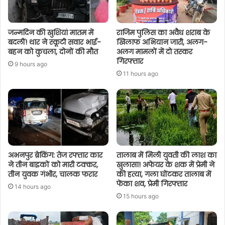
जन्मदिन की खुशियां मातम में
राजिम पुलिस का अवैध शराब के
बदलीं! थार ने स्कूटी सवार भाई-
खिलाफ अभियान जारी, अलग-
बहन को कुचला, दोनों की मौत
अलग मामलों में दो तस्कर
गिरफ्तार
9 hours ago
11 hours ago
अभनपुर ब्रेकिंग: तेज रफ्तार कार
तालाब में मिली युवती की लाश का
ने तीन बाइकों को मारी टक्कर,
खुलासा! अफेयर के शक में प्रेमी ने
तीन युवक गंभीर, चालक फरार
की हत्या, गला घोंटकर तालाब में
फेंका शव, प्रेमी गिरफ्तार
14 hours ago
15 hours ago