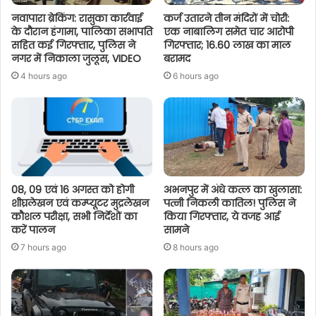
नवापारा ब्रेकिंग: रासुका कार्रवाई
कर्ज उतारने तीन मंदिरों में चोरी:
के दौरान हंगामा, पालिका सभापति
एक नाबालिग समेत चार आरोपी
सहित कई गिरफ्तार, पुलिस ने
गिरफ्तार; 16.60 लाख का माल
नगर में निकाला जुलूस, VIDEO
बरामद
4 hours ago
6 hours ago
08, 09 एवं 16 अगस्त को होगी
अभनपुर में अंधे कत्ल का खुलासा:
शीघ्रलेखन एवं कम्प्यूटर मुद्रलेखन
पत्नी निकली कातिल! पुलिस ने
कौशल परीक्षा, सभी निर्देशों का
किया गिरफ्तार, ये वजह आई
करें पालन
सामने
7 hours ago
8 hours ago