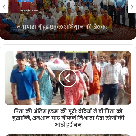
t
o
e
r
1 week ago
e
o
r
a
नवापारा में हुई एकल अभियान की बैठक:
k
m
हनुमान परिवारों के गठन और वनवासी उत्थान
पर जोर
पिता की अंतिम इच्छा की पूरी: बेटियों ने दी पिता को
मुखाग्नि, शमशान घाट में फर्ज निभाता देख लोगों की
आंखे हुई नम