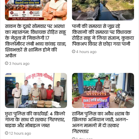
सावन के दूसरे सोमवार पर आस्था
पानी की समस्या से जूझ रहे
का महासंगम: विधायक रोहित साहू
किसानों की समस्या पर विधायक
के नेतृत्व में निकलेगी 17
रोहित साहू ने लिया संज्ञान, कुकदा
किलोमीटर लंबी भव्य कांवड़ यात्रा,
पिकअप वियर से छोड़ा गया पानी
शिवभक्तों से शामिल होने की
4 hours ago
अपील
3 hours ago
छुरा पुलिस की कार्रवाई: 4 किलो
राजिम पुलिस का अवैध शराब के
गांजा के साथ दो तस्कर गिरफ्तार,
खिलाफ अभियान जारी, अलग-
बाइक और मोबाइल जब्त
अलग मामलों में दो तस्कर
गिरफ्तार
12 hours ago