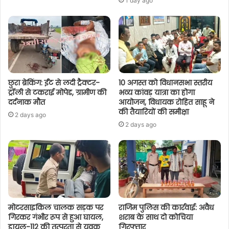
1 day ago
छुरा ब्रेकिंग: ईंट से लदी ट्रैक्टर-
10 अगस्त को विधानसभा स्तरीय
ट्रॉली से टकराई मोपेड, ग्रामीण की
भव्य कांवड़ यात्रा का होगा
दर्दनाक मौत
आयोजन, विधायक रोहित साहू ने
की तैयारियों की समीक्षा
2 days ago
2 days ago
मोटरसाइकिल चालक सड़क पर
राजिम पुलिस की कार्रवाई: अवैध
गिरकर गंभीर रूप से हुआ घायल,
शराब के साथ दो कोचिया
डायल-112 की तत्परता से युवक
गिरफ्तार