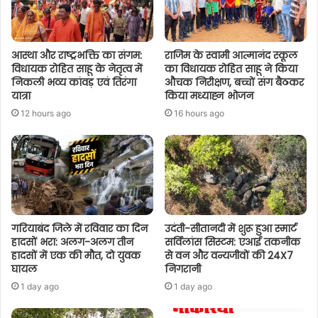
आस्था और राष्ट्रभक्ति का संगम:
राजिम के स्वामी आत्मानंद स्कूल
विधायक रोहित साहू के नेतृत्व में
का विधायक रोहित साहू ने किया
निकली भव्य कांवड़ एवं तिरंगा
औचक निरीक्षण, बच्चों संग बैठकर
यात्रा
किया मध्याह्न भोजन
12 hours ago
16 hours ago
गरियाबंद जिले में रविवार का दिन
उदंती-सीतानदी में शुरू हुआ स्मार्ट
हादसों भरा: अलग-अलग तीन
सर्विलांस सिस्टम: एआई तकनीक
हादसों में एक की मौत, दो युवक
से वन और वन्यजीवों की 24X7
घायल
निगरानी
1 day ago
1 day ago