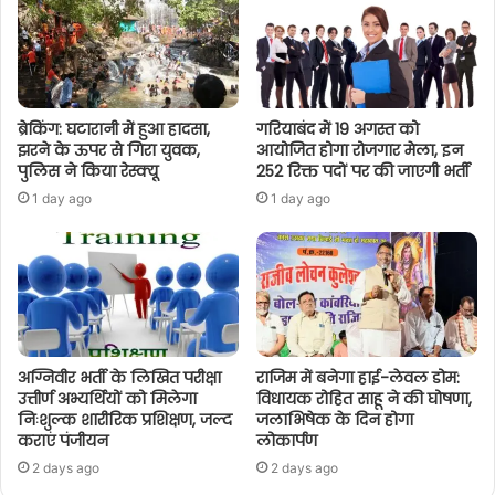
ब्रेकिंग: घटारानी में हुआ हादसा,
गरियाबंद में 19 अगस्त को
झरने के ऊपर से गिरा युवक,
आयोजित होगा रोजगार मेला, इन
पुलिस ने किया रेस्क्यू
252 रिक्त पदों पर की जाएगी भर्ती
1 day ago
1 day ago
अग्निवीर भर्ती के लिखित परीक्षा
राजिम में बनेगा हाई-लेवल डोम:
उत्तीर्ण अभ्यर्थियों को मिलेगा
विधायक रोहित साहू ने की घोषणा,
निःशुल्क शारीरिक प्रशिक्षण, जल्द
जलाभिषेक के दिन होगा
कराएं पंजीयन
लोकार्पण
2 days ago
2 days ago