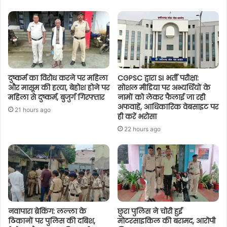
दुष्कर्म का विरोध करने पर महिला
CGPSC द्वारा SI भर्ती परीक्षा:
और मासूम की हत्या, बेहोश होने पर
सोशल मीडिया पर अभ्यर्थियों के
महिला से दुष्कर्म, बुजुर्ग गिरफ्तार
नामों को लेकर फैलाई जा रही
अफवाहें, आधिकारिक वेबसाइट पर
21 hours ago
ही करें भरोसा
22 hours ago
नवापारा ब्रेकिंग: लल्ला के
छुरा पुलिस ने चोरी हुई
ठिकानों पर पुलिस की दबिश,
मोटरसाइकिल की बरामद, आरोपी