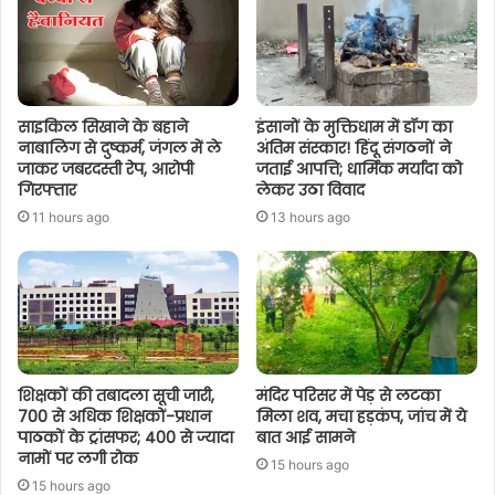
साइकिल सिखाने के बहाने
इंसानों के मुक्तिधाम में डॉग का
नाबालिग से दुष्कर्म, जंगल में ले
अंतिम संस्कार! हिंदू संगठनों ने
जाकर जबरदस्ती रेप, आरोपी
जताई आपत्ति; धार्मिक मर्यादा को
गिरफ्तार
लेकर उठा विवाद
11 hours ago
13 hours ago
शिक्षकों की तबादला सूची जारी,
मंदिर परिसर में पेड़ से लटका
700 से अधिक शिक्षकों-प्रधान
मिला शव, मचा हड़कंप, जांच में ये
पाठकों के ट्रांसफर; 400 से ज्यादा
बात आई सामने
नामों पर लगी रोक
15 hours ago
15 hours ago