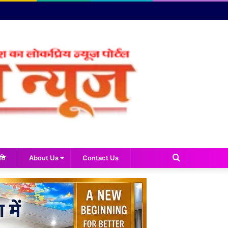
Search
ति
About Us
Contact Us
for