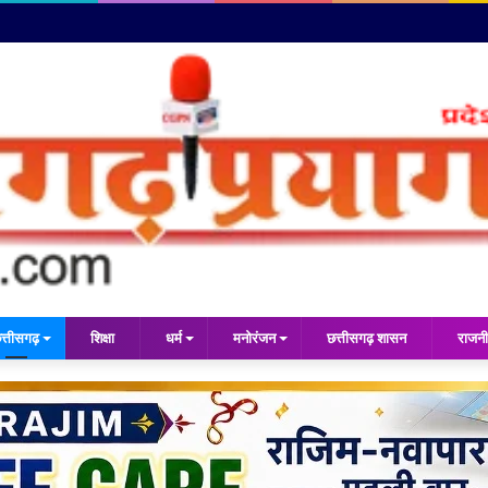
त्तीसगढ़
शिक्षा
धर्म
मनोरंजन
छत्तीसगढ़ शासन
राजनी