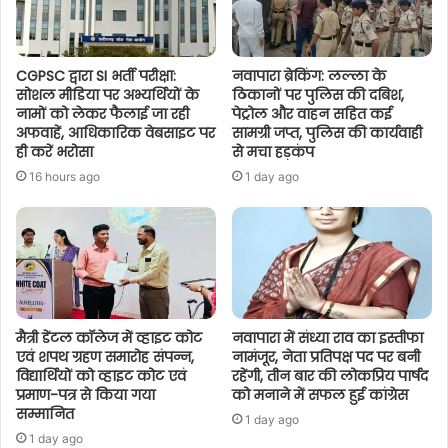
CGPSC द्वारा SI भर्ती परीक्षा:
नवापारा ब्रेकिंग: लल्ला के
सोशल मीडिया पर अभ्यर्थियों के
ठिकानों पर पुलिस की दबिश,
नामों को लेकर फैलाई जा रही
पेट्रोल और वाहन सहित कई
अफवाहें, आधिकारिक वेबसाइट पर
सामग्री जप्त, पुलिस की कार्यवाही
ही करें भरोसा
से मचा हड़कंप
16 hours ago
1 day ago
मैत्री डेंटल कॉलेज में व्हाइट कोट
नवापारा में संध्या राव का इस्तीफा
एवं शपथ ग्रहण समारोह संपन्न,
नामंजूर, नेता प्रतिपक्ष पद पर बनी
विद्यार्थियों को व्हाइट कोट एवं
रहेंगी, तीन बार की लोकप्रिय पार्षद
प्रमाण-पत्र से किया गया
को मनाने में सफल हुई कांग्रेस
सम्मानित
1 day ago
1 day ago