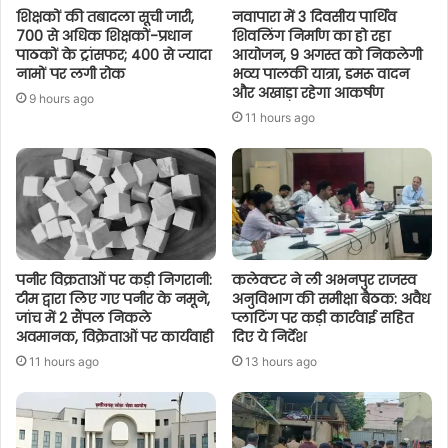
शिक्षकों की तबादला सूची जारी,
नवापारा में 3 दिवसीय पार्थिव
700 से अधिक शिक्षकों-प्रधान
शिवलिंग निर्माण का हो रहा
पाठकों के ट्रांसफर; 400 से ज्यादा
आयोजन, 9 अगस्त को निकलेगी
नामों पर लगी रोक
भव्य पालकी यात्रा, डमरू वादन
और अखाड़ा रहेगा आकर्षण
9 hours ago
11 hours ago
पनीर विक्रताओं पर कड़ी निगरानी:
कलेक्टर ने ली अभनपुर राजस्व
टीम द्वारा लिए गए पनीर के नमूने,
अनुविभाग की समीक्षा बैठक: अवैध
जांच में 2 सैंपल निकले
प्लाटिंग पर कड़ी कार्रवाई सहित
अवमानक, विक्रेताओं पर कार्यवाही
दिए ये निर्देश
11 hours ago
13 hours ago