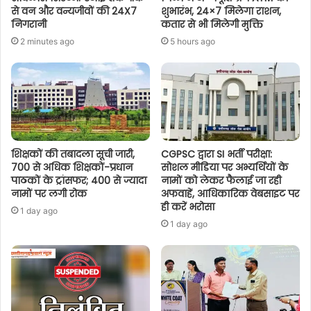
से वन और वन्यजीवों की 24X7
शुभारंभ, 24×7 मिलेगा राशन,
निगरानी
कतार से भी मिलेगी मुक्ति
2 minutes ago
5 hours ago
शिक्षकों की तबादला सूची जारी,
CGPSC द्वारा SI भर्ती परीक्षा:
700 से अधिक शिक्षकों-प्रधान
सोशल मीडिया पर अभ्यर्थियों के
पाठकों के ट्रांसफर; 400 से ज्यादा
नामों को लेकर फैलाई जा रही
नामों पर लगी रोक
अफवाहें, आधिकारिक वेबसाइट पर
ही करें भरोसा
1 day ago
1 day ago