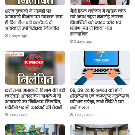
शराब दुकानों में गड़बड़ी पर
मैत्री डेंटल कॉलेज में व्हाइट कोट
आबकारी विभाग का एक्शन: एक
एवं शपथ ग्रहण समारोह संपन्न,
ही दिन तीन बड़ी कार्रवाई, दो
विद्यार्थियों को व्हाइट कोट एवं
आबकारी उपनिरीक्षक निलंबित
प्रमाण-पत्र से किया गया
सम्मानित
2 days ago
2 days ago
छत्तीसगढ़ आबकारी विभाग की बड़ी
08, 09 एवं 16 अगस्त को होगी
कार्रवाई: ओवररेटिंग मामले में दो
शीघ्रलेखन एवं कम्प्यूटर मुद्रलेखन
आबकारी उप निरीक्षक निलंबित,
कौशल परीक्षा, सभी निर्देशों का
एडीईओ पर भी कार्रवाई की तैयारी
करें पालन
3 days ago
3 days ago