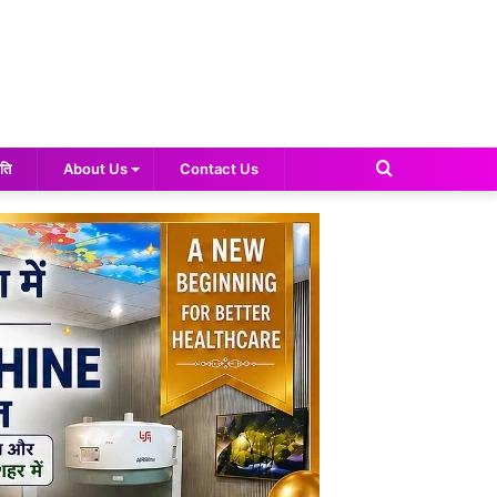
Search
ति
About Us
Contact Us
for