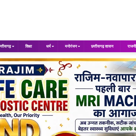
त्तीसगढ़
शिक्षा
धर्म
मनोरंजन
छत्तीसगढ़ शासन
राजनी