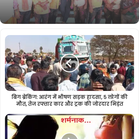
k
m
समारोह संपन्न, फाग गीतों और गुलाल के साथ
मनाया गया उत्सव
बिग ब्रेकिंग: आरंग में भीषण सड़क हादसा, 5 लोगों की
मौत, तेज रफ्तार कार और ट्रक की जोरदार भिड़ंत