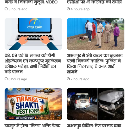
नगर में निकाला जुलूस, VIDEO
एडीईओ पर भी कार्रवाई की तैयारी
3 hours ago
4 hours ago
08, 09 एवं 16 अगस्त को होगी
अभनपुर में अंधे कत्ल का खुलासा:
शीघ्रलेखन एवं कम्प्यूटर मुद्रलेखन
पत्नी निकली कातिल! पुलिस ने
कौशल परीक्षा, सभी निर्देशों का
किया गिरफ्तार, ये वजह आई
करें पालन
सामने
6 hours ago
7 hours ago
रायपुर में होगा “तिरंगा शक्ति फेस्ट
अभनपुर ब्रेकिंग: तेज रफ्तार कार