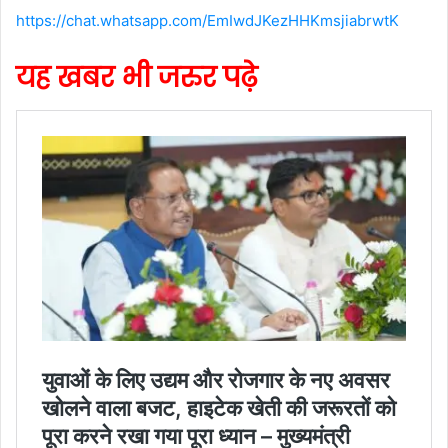
https://chat.whatsapp.com/EmIwdJKezHHKmsjiabrwtK
यह खबर भी जरुर पढ़े