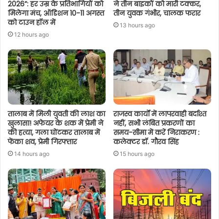
2026”: हर उम्र के प्रतिभागियों को
ने तीन बाइकों को मारी टक्कर,
मिलेगा मंच, ऑडिशन 10-11 अगस्त
तीन युवक गंभीर, चालक फरार
को टाउन हॉल में
13 hours ago
12 hours ago
तालाब में मिली युवती की लाश का
राजस्व कार्यों में लापरवाही बर्दाश्त
खुलासा! अफेयर के शक में प्रेमी ने
नहीं, सभी लंबित प्रकरणों का
की हत्या, गला घोंटकर तालाब में
समय-सीमा में करें निराकरण :
फेंका शव, प्रेमी गिरफ्तार
कलेक्टर डॉ. गौरव सिंह
14 hours ago
15 hours ago