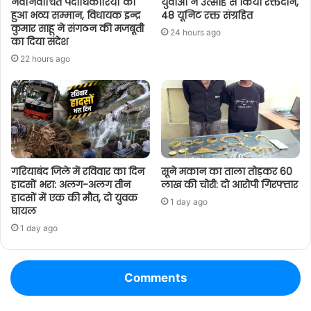
नवनिर्वाचित पदाधिकारियों का
युवाओं ने उत्साह से किया रक्तदान,
हुआ भव्य सम्मान, विधायक इन्द्र
48 यूनिट रक्त संग्रहित
कुमार साहू ने संगठन की मजबूती
24 hours ago
का दिया संदेश
22 hours ago
गरियाबंद जिले में रविवार का दिन
सूने मकान का ताला तोड़कर 60
हादसों भरा: अलग-अलग तीन
लाख की चोरी: दो आरोपी गिरफ्तार
हादसों में एक की मौत, दो युवक
1 day ago
घायल
1 day ago
Comments