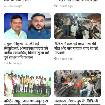
चपेट में आने से मौत
छिपाई लाश; 3 आरोपी गिरफ्तार
3 hours ago
6 hours ago
संयुक्त शिक्षक संघ की नई
रेलिंग से टकराई कार: एक की
नियुक्तियां: ओमप्रकाश पांडेय को
मौत और पांच घायल, कार के उड़े
प्रांतीय महासचिव, विनोद गुप्ता को
परखच्चे
दुर्ग संभाग की कमान
8 hours ago
7 hours ago
परिक्षेत्र साहू समाज अभनपुर द्वारा
नवापारा सोशल ग्रुप के शिविर में