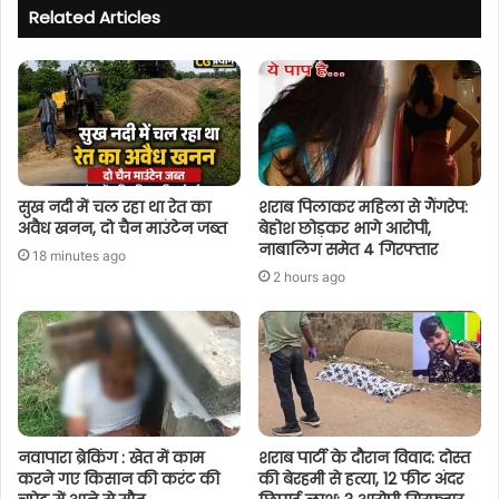
Related Articles
सुख नदी में चल रहा था रेत का
शराब पिलाकर महिला से गैंगरेप:
अवैध खनन, दो चैन माउंटेन जब्त
बेहोश छोड़कर भागे आरोपी,
नाबालिग समेत 4 गिरफ्तार
18 minutes ago
2 hours ago
नवापारा ब्रेकिंग : खेत में काम
शराब पार्टी के दौरान विवाद: दोस्त
करने गए किसान की करंट की
की बेरहमी से हत्या, 12 फीट अंदर