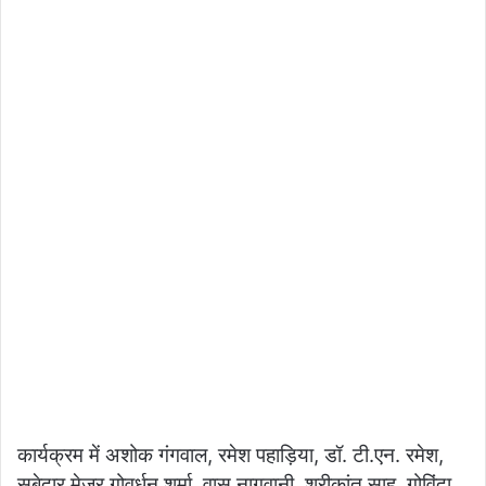
कार्यक्रम में अशोक गंगवाल, रमेश पहाड़िया, डॉ. टी.एन. रमेश,
सूबेदार मेजर गोवर्धन शर्मा, वासु नागवानी, श्रीकांत साहू, गोविंदा