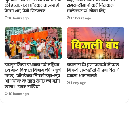
खुलासा! अफेयर के शक में प्रेमी ने
नहीं, सभी लंबित प्रकरणों का
की हत्या, गला घोंटकर तालाब में
समय-सीमा में करें निराकरण :
फेंका शव, प्रेमी गिरफ्तार
कलेक्टर डॉ. गौरव सिंह
16 hours ago
17 hours ago
रायपुर जिला प्रशासन एवं महिला
नवापारा के इन इलाकों में कल
एवं बाल विकास विभाग की अनूठी
बिजली सप्लाई रहेगी प्रभावित, ये
पहल, “ऑपरेशन सिपाही रक्षा-सूत्र
कारण आए सामने
अभियान” के तहत तैयार की गईं 1
1 day ago
लाख 11 हजार राखियां
19 hours ago