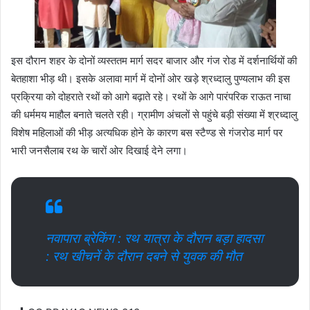
इस दौरान शहर के दोनों व्यस्ततम मार्ग सदर बाजार और गंज रोड में दर्शनार्थियों की
बेतहाशा भीड़ थी। इसके अलावा मार्ग में दोनों ओर खड़े श्रध्दालु पुण्यलाभ की इस
प्रक्रिया को दोहराते रथों को आगे बढ़ाते रहे। रथों के आगे पारंपरिक राऊत नाचा
की धर्ममय माहौल बनाते चलते रही। ग्रामीण अंचलों से पहुंचे बड़ी संख्या में श्रध्दालु
विशेष महिलाओं की भीड़ अत्यधिक होने के कारण बस स्टैण्ड से गंजरोड मार्ग पर
भारी जनसैलाब रथ के चारों ओर दिखाई देने लगा।
नवापारा ब्रेकिंग : रथ यात्रा के दौरान बड़ा हादसा
: रथ खीचनें के दौरान दबने से युवक की मौत