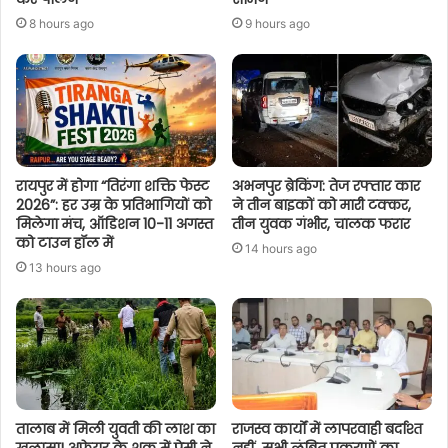
8 hours ago
9 hours ago
रायपुर में होगा “तिरंगा शक्ति फेस्ट
अभनपुर ब्रेकिंग: तेज रफ्तार कार
2026”: हर उम्र के प्रतिभागियों को
ने तीन बाइकों को मारी टक्कर,
मिलेगा मंच, ऑडिशन 10-11 अगस्त
तीन युवक गंभीर, चालक फरार
को टाउन हॉल में
14 hours ago
13 hours ago
तालाब में मिली युवती की लाश का
राजस्व कार्यों में लापरवाही बर्दाश्त