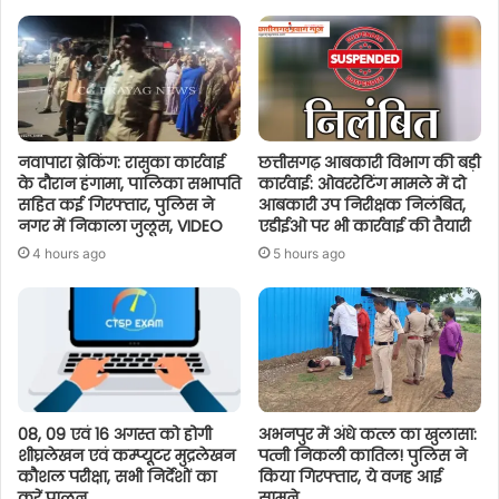
नवापारा ब्रेकिंग: रासुका कार्रवाई
छत्तीसगढ़ आबकारी विभाग की बड़ी
के दौरान हंगामा, पालिका सभापति
कार्रवाई: ओवररेटिंग मामले में दो
सहित कई गिरफ्तार, पुलिस ने
आबकारी उप निरीक्षक निलंबित,
नगर में निकाला जुलूस, VIDEO
एडीईओ पर भी कार्रवाई की तैयारी
4 hours ago
5 hours ago
08, 09 एवं 16 अगस्त को होगी
अभनपुर में अंधे कत्ल का खुलासा:
शीघ्रलेखन एवं कम्प्यूटर मुद्रलेखन
पत्नी निकली कातिल! पुलिस ने
कौशल परीक्षा, सभी निर्देशों का
किया गिरफ्तार, ये वजह आई
करें पालन
सामने