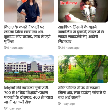
किराए के कमरे में फांसी पर
साइकिल सिखाने के बहाने
लटका मिला छात्रा का शव,
नाबालिग से दुष्कर्म, जंगल में ले
सुसाइड नोट बरामद, जांच में जुटी
जाकर जबरदस्ती रेप, आरोपी
पुलिस
गिरफ्तार
9 hours ago
24 hours ago
शिक्षकों की तबादला सूची जारी,
मंदिर परिसर में पेड़ से लटका
700 से अधिक शिक्षकों-प्रधान
मिला शव, मचा हड़कंप, जांच में ये
पाठकों के ट्रांसफर; 400 से ज्यादा
बात आई सामने
नामों पर लगी रोक
1 day ago
1 day ago