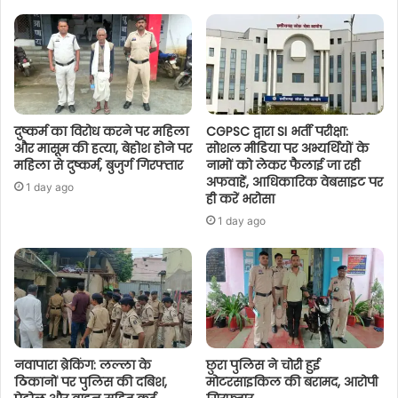
दुष्कर्म का विरोध करने पर महिला
CGPSC द्वारा SI भर्ती परीक्षा:
और मासूम की हत्या, बेहोश होने पर
सोशल मीडिया पर अभ्यर्थियों के
महिला से दुष्कर्म, बुजुर्ग गिरफ्तार
नामों को लेकर फैलाई जा रही
अफवाहें, आधिकारिक वेबसाइट पर
1 day ago
ही करें भरोसा
1 day ago
नवापारा ब्रेकिंग: लल्ला के
छुरा पुलिस ने चोरी हुई
ठिकानों पर पुलिस की दबिश,
मोटरसाइकिल की बरामद, आरोपी