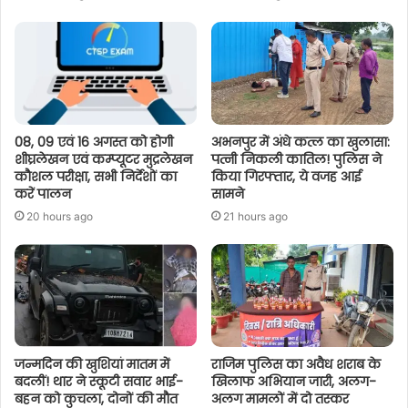
08, 09 एवं 16 अगस्त को होगी
अभनपुर में अंधे कत्ल का खुलासा:
शीघ्रलेखन एवं कम्प्यूटर मुद्रलेखन
पत्नी निकली कातिल! पुलिस ने
कौशल परीक्षा, सभी निर्देशों का
किया गिरफ्तार, ये वजह आई
करें पालन
सामने
20 hours ago
21 hours ago
जन्मदिन की खुशियां मातम में
राजिम पुलिस का अवैध शराब के
बदलीं! थार ने स्कूटी सवार भाई-
खिलाफ अभियान जारी, अलग-
बहन को कुचला, दोनों की मौत
अलग मामलों में दो तस्कर