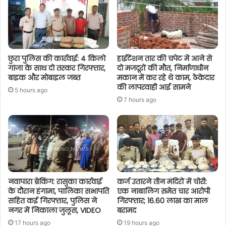
छुरा पुलिस की कार्रवाई: 4 किलो
हाईटेंशन तार की चपेट में आने से
गांजा के साथ दो तस्कर गिरफ्तार,
दो मजदूरों की मौत, निर्माणाधीन
बाइक और मोबाइल जब्त
मकान में कर रहे थे काम, ठेकेदार
की लापरवाही आई सामने
5 hours ago
7 hours ago
नवापारा ब्रेकिंग: रासुका कार्रवाई
कर्ज उतारने तीन मंदिरों में चोरी:
के दौरान हंगामा, पालिका सभापति
एक नाबालिग समेत चार आरोपी
सहित कई गिरफ्तार, पुलिस ने
गिरफ्तार; 16.60 लाख का माल
नगर में निकाला जुलूस, VIDEO
बरामद
17 hours ago
19 hours ago