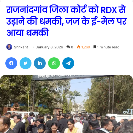
राजनांदगांव जिला कोर्ट को RDX से
उड़ाने की धमकी, जज के ई-मेल पर
आया धमकी
Shrikant
January 8, 2026
0
1,269
1 minute read
Facebook
Twitter
LinkedIn
WhatsApp
Telegram