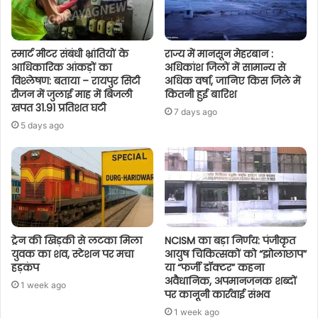
स्मार्ट मीटर संबंधी भ्रांतियों के
राज्य में मानसून मेहरबान :
आधिकारिक आंकड़ों का
अधिकांश जिलों में सामान्य से
विश्लेषण: बताया – रायपुर सिटी
अधिक वर्षा, जानिए किस जिले में
रीजन में जुलाई माह में बिजली
कितनी हुई बारिश
खपत 31.91 प्रतिशत घटी
7 days ago
5 days ago
ट्रेन की खिड़की से लटका मिला
NCISM का बड़ा निर्णय: पंजीकृत
युवक का शव, स्टेशन पर मचा
आयुष चिकित्सकों को “झोलाछाप”
हड़कंप
या “फर्जी डॉक्टर” कहना
अवैधानिक, अपमानजनक शब्दों
1 week ago
पर कानूनी कार्रवाई संभव
1 week ago