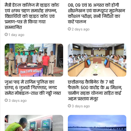
मैत्री डेंटल कॉलेज में व्हाइट कोट
08, 09 एवं 16 अगस्त को होगी
एवं शपथ ग्रहण समारोह संपन्न,
शीघ्रलेखन एवं कम्प्यूटर मुद्रलेखन
विद्यार्थियों को व्हाइट कोट एवं
कौशल परीक्षा, सभी निर्देशों का
प्रमाण-पत्र से किया गया
करें पालन
सम्मानित
2 days ago
1 day ago
जुआ फड़ में राजिम पुलिस का
छत्तीसगढ़ कैबिनेट के 7 बड़े
छापा, 6 जुआरी गिरफ्तार, नगद
फैसले: 500 करोड़ के AI मिशन,
समेत मोबाइल-ताश की गड्डी जब्त
ग्रामीण सड़क योजना सहित कई
अहम प्रस्ताव मंजूर
3 days ago
3 days ago