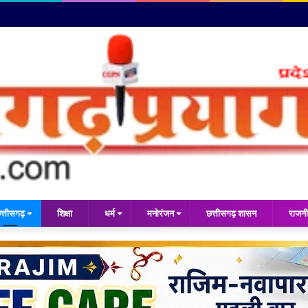
त्तीसगढ़
शिक्षा
धर्म
मनोरंजन
छत्तीसगढ़ शासन
राजनी