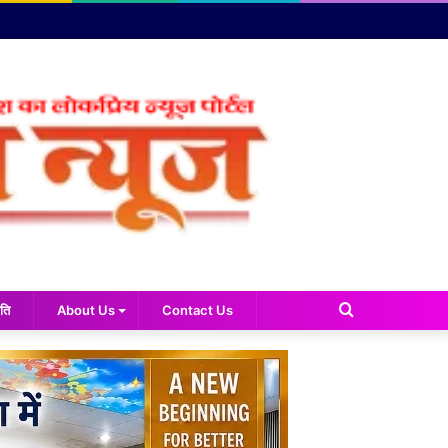
Search
ति
About Us
Contact Us
for