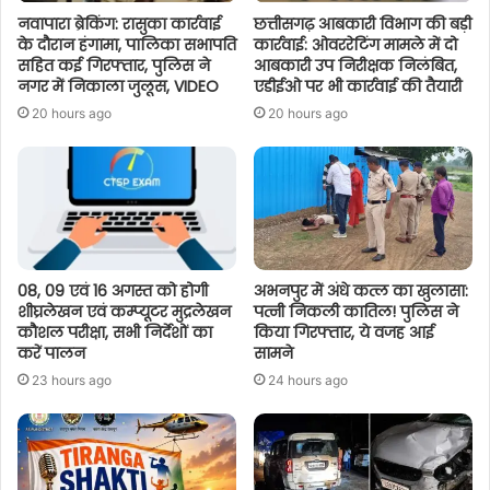
नवापारा ब्रेकिंग: रासुका कार्रवाई
छत्तीसगढ़ आबकारी विभाग की बड़ी
के दौरान हंगामा, पालिका सभापति
कार्रवाई: ओवररेटिंग मामले में दो
सहित कई गिरफ्तार, पुलिस ने
आबकारी उप निरीक्षक निलंबित,
नगर में निकाला जुलूस, VIDEO
एडीईओ पर भी कार्रवाई की तैयारी
20 hours ago
20 hours ago
08, 09 एवं 16 अगस्त को होगी
अभनपुर में अंधे कत्ल का खुलासा:
शीघ्रलेखन एवं कम्प्यूटर मुद्रलेखन
पत्नी निकली कातिल! पुलिस ने
कौशल परीक्षा, सभी निर्देशों का
किया गिरफ्तार, ये वजह आई
करें पालन
सामने
23 hours ago
24 hours ago