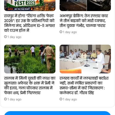
रायपुर में होगा “तिरंगा शक्ति फेस्ट
अभनपुर ब्रेकिंग: तेज रफ्तार कार
2026”: हर उम्र के प्रतिभागियों को
ने तीन बाइकों को मारी टक्कर,
मिलेगा मंच, ऑडिशन 10-11 अगस्त
तीन युवक गंभीर, चालक फरार
को टाउन हॉल में
1 day ago
1 day ago
तालाब में मिली युवती की लाश का
राजस्व कार्यों में लापरवाही बर्दाश्त
खुलासा! अफेयर के शक में प्रेमी ने
नहीं, सभी लंबित प्रकरणों का
की हत्या, गला घोंटकर तालाब में
समय-सीमा में करें निराकरण :
फेंका शव, प्रेमी गिरफ्तार
कलेक्टर डॉ. गौरव सिंह
1 day ago
1 day ago