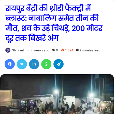
रायपुर बेंद्री की थ्रीडी फैक्ट्री में
ब्लास्ट: नाबालिग समेत तीन की
मौत, शव के उड़े चिथड़े, 200 मीटर
दूर तक बिखरे अंग
Shrikant
4 weeks ago
0
2,394
2 minutes read
Facebook
Twitter
LinkedIn
WhatsApp
Telegram