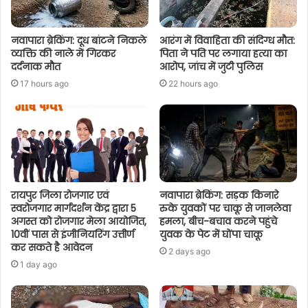
नवापारा ब्रेकिंग: दूध बांटने निकले
आरंग में विवाहिता की संदिग्ध मौत:
व्यक्ति की नाले में गिरकर
पिता ने पति पर लगाया हत्या का
दर्दनाक मौत
आरोप, जांच में जुटी पुलिस
17 hours ago
22 hours ago
रायपुर जिला रोजगार एवं
नवापारा ब्रेकिंग: सड़क किनारे
स्वरोजगार मार्गदर्शन केंद्र द्वारा 5
रुके युवकों पर चाकू से जानलेवा
अगस्त को रोजगार मेला आयोजित,
हमला, बीच-बचाव करने पहुंचे
10वीं पास से इंजीनियरिंग उत्तीर्ण
युवक के पेट में घोंपा चाकू
कर सकते है आवेदन
2 days ago
1 day ago