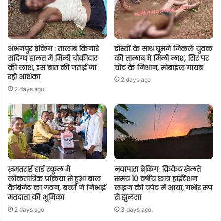
अभनपुर ब्रेकिंग : तालाब किनारे
दोस्तों के साथ घूमने निकले युवक
संदिग्ध हालत में मिली चौकीदार
की तालाब में मिली लाश, सिर पर
की लाश, इस बात की जताई जा
चोट के निशान, मोबाइल गायब
रही आशंका
2 days ago
2 days ago
खमतराई हाई स्कूल में
नवापारा ब्रेकिंग: क्रिकेट खेलते
लोकतांत्रिक प्रक्रिया से हुआ बाल
समय 10 वर्षीय छात्र हाईटेंशन
कैबिनेट का गठन, बच्चों ने निभाई
लाइन की चपेट में आया, गंभीर रूप
मतदाता की भूमिका
से झुलसा
2 days ago
3 days ago