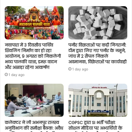
नवापारा में 3 दिवसीय पार्थिव
पनीर विक्रताओं पर कड़ी निगरानी:
शिवलिंग निर्माण का हो रहा
टीम द्वारा लिए गए पनीर के नमूने,
आयोजन, 9 अगस्त को निकलेगी
जांच में 2 सैंपल निकले
भव्य पालकी यात्रा, डमरू वादन
अवमानक, विक्रेताओं पर कार्यवाही
और अखाड़ा रहेगा आकर्षण
1 day ago
1 day ago
कलेक्टर ने ली अभनपुर राजस्व
CGPSC द्वारा SI भर्ती परीक्षा:
अनुविभाग की समीक्षा बैठक: अवैध
सोशल मीडिया पर अभ्यर्थियों के