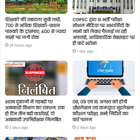
शिक्षकों की तबादला सूची जारी,
CGPSC द्वारा SI भर्ती परीक्षा:
700 से अधिक शिक्षकों-प्रधान
सोशल मीडिया पर अभ्यर्थियों के
पाठकों के ट्रांसफर; 400 से ज्यादा
नामों को लेकर फैलाई जा रही
नामों पर लगी रोक
अफवाहें, आधिकारिक वेबसाइट पर
ही करें भरोसा
24 hours ago
1 day ago
शराब दुकानों में गड़बड़ी पर
08, 09 एवं 16 अगस्त को होगी
आबकारी विभाग का एक्शन: एक
शीघ्रलेखन एवं कम्प्यूटर मुद्रलेखन
ही दिन तीन बड़ी कार्रवाई, दो
कौशल परीक्षा, सभी निर्देशों का
आबकारी उपनिरीक्षक निलंबित
करें पालन
2 days ago
3 days ago