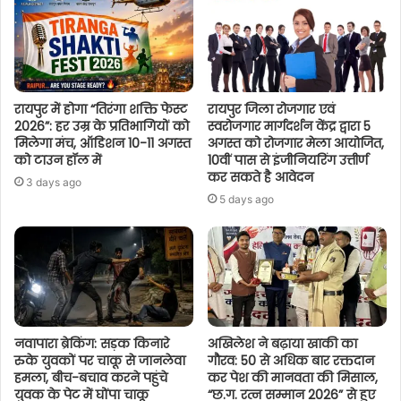
रायपुर में होगा “तिरंगा शक्ति फेस्ट
रायपुर जिला रोजगार एवं
2026”: हर उम्र के प्रतिभागियों को
स्वरोजगार मार्गदर्शन केंद्र द्वारा 5
मिलेगा मंच, ऑडिशन 10-11 अगस्त
अगस्त को रोजगार मेला आयोजित,
को टाउन हॉल में
10वीं पास से इंजीनियरिंग उत्तीर्ण
कर सकते है आवेदन
3 days ago
5 days ago
नवापारा ब्रेकिंग: सड़क किनारे
अखिलेश ने बढ़ाया खाकी का
रुके युवकों पर चाकू से जानलेवा
गौरव: 50 से अधिक बार रक्तदान
हमला, बीच-बचाव करने पहुंचे
कर पेश की मानवता की मिसाल,
युवक के पेट में घोंपा चाकू
“छ.ग. रत्न सम्मान 2026” से हुए