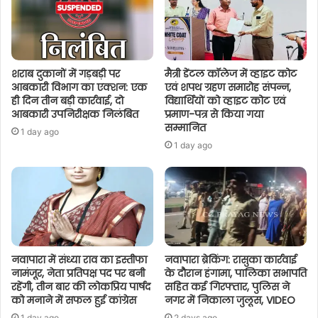
शराब दुकानों में गड़बड़ी पर
मैत्री डेंटल कॉलेज में व्हाइट कोट
आबकारी विभाग का एक्शन: एक
एवं शपथ ग्रहण समारोह संपन्न,
ही दिन तीन बड़ी कार्रवाई, दो
विद्यार्थियों को व्हाइट कोट एवं
आबकारी उपनिरीक्षक निलंबित
प्रमाण-पत्र से किया गया
सम्मानित
1 day ago
1 day ago
नवापारा में संध्या राव का इस्तीफा
नवापारा ब्रेकिंग: रासुका कार्रवाई
नामंजूर, नेता प्रतिपक्ष पद पर बनी
के दौरान हंगामा, पालिका सभापति
रहेंगी, तीन बार की लोकप्रिय पार्षद
सहित कई गिरफ्तार, पुलिस ने
को मनाने में सफल हुई कांग्रेस
नगर में निकाला जुलूस, VIDEO
1 day ago
2 days ago