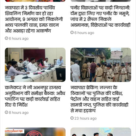
नवापारा में 3 दिवसीय पार्थिव
पनीर विक्रताओं पर कड़ी निगरानी:
शिवलिंग निर्माण का हो रहा
टीम द्वारा लिए गए पनीर के नमूने,
आयोजन, 9 अगस्त को निकलेगी
जांच में 2 सैंपल निकले
भव्य पालकी यात्रा, डमरू वादन
अवमानक, विक्रेताओं पर कार्यवाही
और अखाड़ा रहेगा आकर्षण
6 hours ago
6 hours ago
कलेक्टर ने ली अभनपुर राजस्व
नवापारा ब्रेकिंग: लल्ला के
अनुविभाग की समीक्षा बैठक: अवैध
ठिकानों पर पुलिस की दबिश,
प्लाटिंग पर कड़ी कार्रवाई सहित
पेट्रोल और वाहन सहित कई
दिए ये निर्देश
सामग्री जप्त, पुलिस की कार्यवाही
से मचा हड़कंप
8 hours ago
23 hours ago