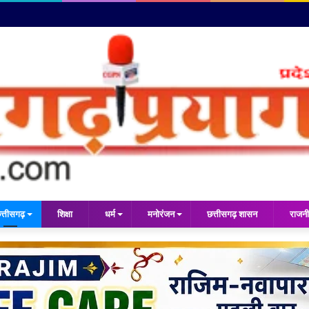
त्तीसगढ़
शिक्षा
धर्म
मनोरंजन
छत्तीसगढ़ शासन
राजनी