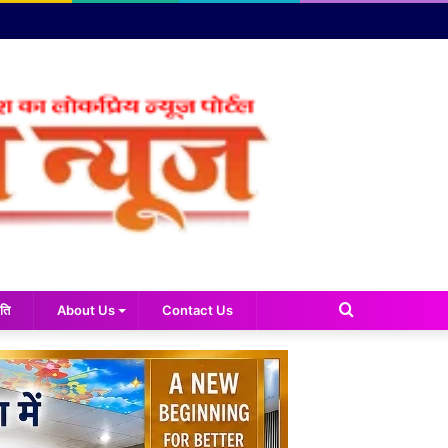
Search
ति
About Us
Contact Us
for