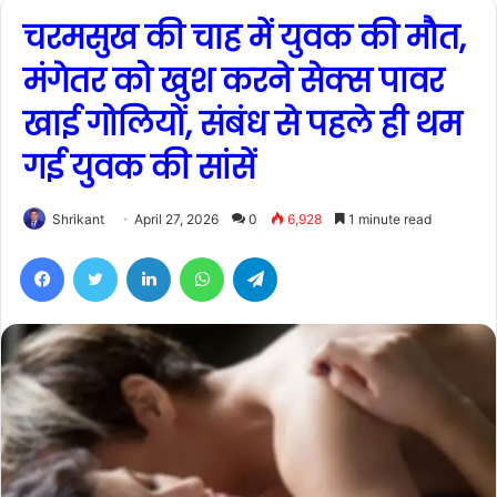
चरमसुख की चाह में युवक की मौत,
मंगेतर को खुश करने सेक्स पावर
खाई गोलियों, संबंध से पहले ही थम
गई युवक की सांसें
Shrikant
April 27, 2026
0
6,928
1 minute read
Facebook
Twitter
LinkedIn
WhatsApp
Telegram