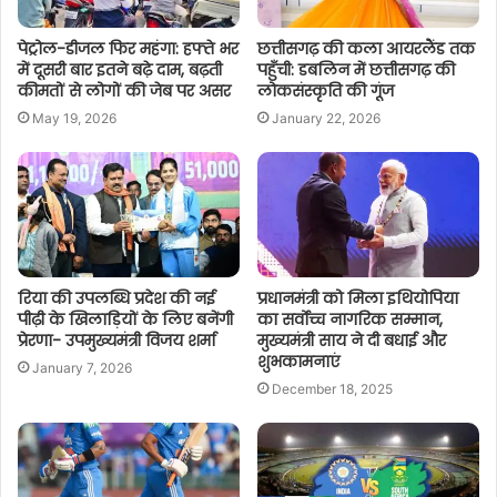
पेट्रोल-डीजल फिर महंगा: हफ्ते भर
छत्तीसगढ़ की कला आयरलैंड तक
में दूसरी बार इतने बढ़े दाम, बढ़ती
पहुँची: डबलिन में छत्तीसगढ़ की
कीमतों से लोगों की जेब पर असर
लोकसंस्कृति की गूंज
May 19, 2026
January 22, 2026
रिया की उपलब्धि प्रदेश की नई
प्रधानमंत्री को मिला इथियोपिया
पीढ़ी के खिलाड़ियों के लिए बनेंगी
का सर्वोच्च नागरिक सम्मान,
प्रेरणा- उपमुख्यमंत्री विजय शर्मा
मुख्यमंत्री साय ने दी बधाई और
शुभकामनाएं
January 7, 2026
December 18, 2025