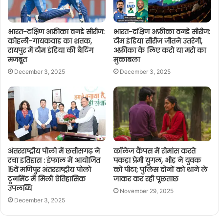
भारत-दक्षिण अफ्रीका वनडे सीरीज:
भारत-दक्षिण अफ्रीका वनडे सीरीज:
कोहली-गायकवाड का शतक,
टीम इंडिया सीरीज जीतने उतरेगी,
रायपुर में टीम इंडिया की बैटिंग
अफ्रीका के लिए करो या मरो का
मजबूत
मुकाबला
December 3, 2025
December 3, 2025
अंतरराष्ट्रीय पोलो में छत्तीसगढ़ ने
कॉलेज कैंपस में रोमांस करते
रचा इतिहास : इंफाल में आयोजित
पकड़ा प्रेमी युगल, भीड़ ने युवक
15वें मणिपुर अंतरराष्ट्रीय पोलो
को पीटा; पुलिस दोनों को थाने ले
टूर्नामेंट में मिली ऐतिहासिक
जाकर कर रही पूछताछ
उपलब्धि
November 29, 2025
December 3, 2025