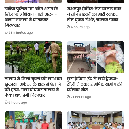
राजिम पुलिस का अवैध शराब के
अभनपुर ब्रेकिंग: तेज रफ्तार कार
खिलाफ अभियान जारी, अलग-
ने तीन बाइकों को मारी टक्कर,
अलग मामलों में दो तस्कर
तीन युवक गंभीर, चालक फरार
गिरफ्तार
4 hours ago
58 minutes ago
तालाब में मिली युवती की लाश का
छुरा ब्रेकिंग: ईंट से लदी ट्रैक्टर-
खुलासा! अफेयर के शक में प्रेमी ने
ट्रॉली से टकराई मोपेड, ग्रामीण की
की हत्या, गला घोंटकर तालाब में
दर्दनाक मौत
फेंका शव, प्रेमी गिरफ्तार
21 hours ago
6 hours ago