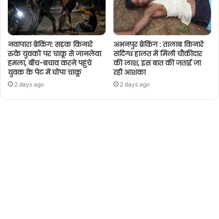
नवापारा ब्रेकिंग: सड़क किनारे
अभनपुर ब्रेकिंग : तालाब किनारे
रुके युवकों पर चाकू से जानलेवा
संदिग्ध हालत में मिली चौकीदार
हमला, बीच-बचाव करने पहुंचे
की लाश, इस बात की जताई जा
युवक के पेट में घोंपा चाकू
रही आशंका
2 days ago
2 days ago