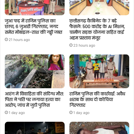
जुआ फड़ में राजिम पुलिस का
छत्तीसगढ़ कैबिनेट के 7 बड़े
छापा, 6 जुआरी गिरफ्तार, नगद
फैसले: 500 करोड़ के AI मिशन,
समेत मोबाइल-ताश की गड्डी जब्त
ग्रामीण सड़क योजना सहित कई
अहम प्रस्ताव मंजूर
21 hours ago
23 hours ago
आरंग में विवाहिता की संदिग्ध मौत:
राजिम पुलिस की कार्रवाई: अवैध
पिता ने पति पर लगाया हत्या का
शराब के साथ दो कोचिया
आरोप, जांच में जुटी पुलिस
गिरफ्तार
1 day ago
1 day ago